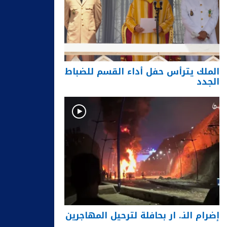
الملك يترأس حفل أداء القسم للضباط
الجدد
إضرام النـ. ار بحافلة لترحيل المهاجرين