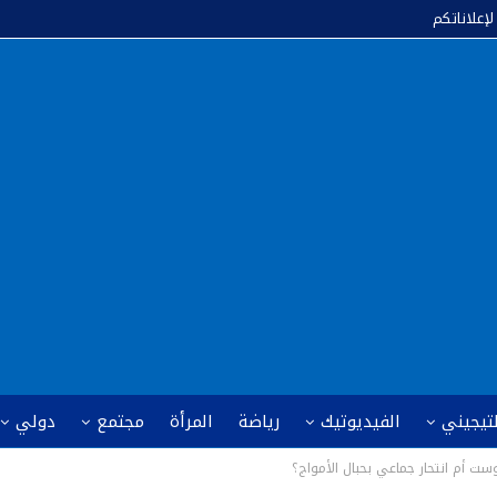
لإعلاناتكم
لتيجيني
الفيديوتيك
رياضة
المرأة
مجتمع
دولي
وست أم انتحار جماعي بحبال الأمواج؟