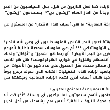
إبادة كما فعل النازيون من قبل، جعل السياسيون من البحر
بدلاً من الغاز السام “زيكلون بي”* يستخدمون “زيكلون”
رّاكة المغاربة؟ ما هي أسباب هذا الانتحار؟ من المسئول عن
ة لعبور البحر الأبيض المتوسط دون أي وعي بأنه انتحار؟
الأوتوماتيكي”**؟ أم هي هلوسات سمعية باطنية تأمرهم
 من البحر الأبيض؟ أو ربما هو “سْحورْ” و “تْوْكالْ” ولذلك
لى أنفسهم وقفزوا في قوارب الهولوكوست؟ هل هو تلاعب
 مصالح محددة مثل الحصول على عدد كبير من الأصوات من
اسية لإبادة هذه الطفيليات الشابة التي سوف تزعزع يوماً
يد هناك أسباب أخرى لهذه الإبادة الجماعية ونجهلها نحن
علمون أنهم سيموتون لما يركبون أي وسيلة “َلْحْريكْ”، ألا
و فجوة الثروة / الفقر؟ أليس هم بِشهداء من أجل تحرير