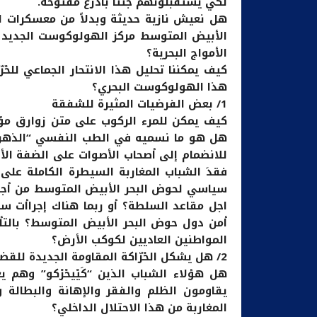
لكي يستقبلونهم جثثا بأذرع مفتوحة.
هل نعيش نازية حديثة وبدلاً من معسكرات ال
الأبيض المتوسط مركز الهولوكوست الجديد و
الأمواج البحرية؟
كيف يمكننا تحليل هذا الانتحار الجماعي للحْ
هذا الهولوكوست البحري؟
1/ بعض الفرضيات المثيرة للشفقة
كيف يمكن للمرء الركوب على متن زوارق مؤقت
هل هو ما نسميه في الطب النفسي “الذهن 
للانضمام إلى أصحاب الأصوات على الضفة الأخرى
فقدَ الشباب المغاربة السيطرة الكاملة ع
سياسي لحوض البحر الأبيض المتوسط من أجل
اجل مقاعد السلطة؟ أو ربما هناك إجراأت سي
أمن دول حوض البحر الأبيض المتوسط؟ بالتأك
المواطنين العاديين لكوكب الأرض؟
2/ هل يشكل الحْرّاكة المقاومة الجديدة للقضية الديمقراطية للمجتمع المغربي؟
هل هؤلاء الشباب الذين “كَيْيحْرْكو” وهم ي
يقاومون الظلم والفقر والإهانة والبطالة 
المغاربة من هذا الاحتلال الداخلي؟