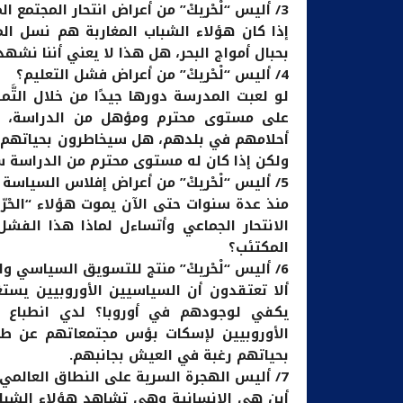
3/ أليس “لْحْريكْ” من أعراض انتحار المجتمع المغربي؟
إذا كان هؤلاء الشباب المغاربة هم نسل ال
بحبال أمواج البحر، هل هذا لا يعني أننا نشهد ان
4/ أليس “لْحْريكْ” من أعراض فشل التعليم؟
لو لعبت المدرسة دورها جيدًا من خلال التَّم
على مستوى محترم ومؤهل من الدراسة، هل
أحلامهم في بلدهم، هل سيخاطرون بحياتهم؟ 
ولكن إذا كان له مستوى محترم من الدراسة س
5/ أليس “لْحْريكْ” من أعراض إفلاس السياسة الاجتماعية المغربية؟.
منذ عدة سنوات حتى الآن يموت هؤلاء “الحْرّ
الانتحار الجماعي وأتساءل لماذا هذا الف
المكتئب؟
6/ أليس “لْحْريكْ” منتج للتسويق السياسي والتجاري لحوض البحر الأبيض المتوسط؟
ألا تعتقدون أن السياسيين الأوروبيين يستغ
يكفي لوجودهم في أوروبا؟ لدي انطباع ب
الأوروبيين لإسكات بؤس مجتمعاتهم عن طري
بحياتهم رغبة في العيش بجانبهم.
7/ أليس الهجرة السرية على النطاق العالمي من أعراض إفلاس البشرية والإنسانية؟
أين هي الإنسانية وهي تشاهد هؤلاء الشباب 