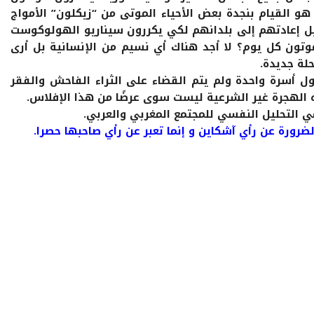
 هو القيام بنجدة بعض الأحياء الموتى من “زيكلون” الأمواج
ل إعادتهم إلى بلدانهم لكي يكررون سيناريو الهولوكوست
موتون كل يوم؟ لا أجد هناك أي نسيم من الإنسانية بل أرى
لة جديدة.
لدول أسرة واحدة ولم يتم القضاء على الثراء الفاحش والفقر
 الهجرة غير الشرعية ليست سوى عرضًا من هذا الإفلاس.
 التحليل النفسي للمجتمع المغربي والعربي.
الضرورة عن رأي آشكاين و إنما تعبر عن رأي صاحبها حصرا.