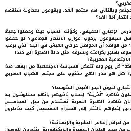
مجتمع وبالتالي هم مجتمع الغد، ويقومون بمحاولة شنقهم
تحار أمَّة الغد؟
درس الإجباري الحقيقي، وكوَّنت الشباب جيدًا وحصلوا جميعًا
 سيقومون بركوب قوارب الانتحار الجماعي؟ لو حققوا
من الواضح أن المواطن حر في العيش في البلد الذي يرغب،
وف يهاجر بكرامته وبشرفه مثل حالة الهجرة إلى كندا
اكَة” كل يوم ولم تتمكن السياسة الاجتماعية من إيقاف هذا
شل؟ هل هو قدر إلهي مكتوب على مجتمع الشباب المغربي
لون ظاهرة “لْحْريكْ” لِخطاب ناخبيهم بأنهم محظوظون بما
أن ظاهرة الهجرة السرية تُستخدم من قبل السياسيين
ق إخبارهم بالنظر إلى الفقراء الحقيقيين كيف يخاطرون
من جميع البلدان الفقيرة والديكتاتورية ينتحرون للوصول