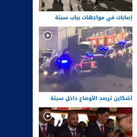
إصابات في مواجهات بباب سبتة
آشكاين ترصد الأوضاع داخل سبتة