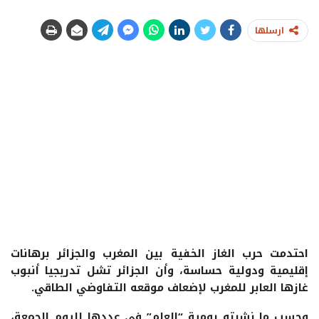
ارسلها
احتدمت حرب الغاز الخفية بين المغرب والجزائر برهانات
إقليمية ودولية حساسة، وأن الجزائر تشل تدريجيا أنبوب
غازها العابر للمغرب لإضعاف موقعه التفاوضي الطاقي.
وحسب ما نشرته يومية “العلم” في عددها لليوم الجمعة،