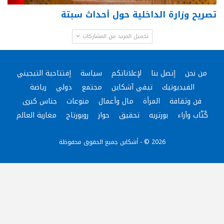
تصريح وزارة الداخلية حول أحداث سبتة
تحميل المزيد من المشاركات
من نحن
إتصل بنا
لإعلاناتكم
سياسة
إفتتاحية التيجيني
الفيديوتيك
تيفي آشكاين
مجتمع
دولي
رياضة
فن وثقافة
المرأة
مال وأعمال
منوعات
جناس كبرى
كُتّاب وآراء
بورتريه
تحقيق
حوار
روبورتاج
مغاربة العالم
2026 © - أشكاين جميع الحقوق محفوظة