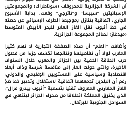
أن الشركة الجزائرية للمحروقات (سوناطراك) والمجموعتين
الإسبانيتين “سيبسا” و”ناترجي” وقعت، بداية الأسبوع
الجاري، اتفاقية يتنازل بموجبها الطرف الإسباني عن حصته
في خط أنبوب نقل الغاز العابر للبحر الأبيض المتوسط
(ميدغاز) لصالح المجموعة الجزائرية.
وأضافت “العلم” أن هذه الصفقة التجارية لا تهم كثيرا
المغرب لولا أن تفاصيلها ونتائجها تكشف جزءا من فصول
حرب الطاقة الخفية بين الجزائر والمغرب خلال السنوات
الأخيرة، والتي حولت الغاز إلى منافسة شرسة وذات أبعاد
اقتصادية وسياسية على المستويين الإقليمي والدولي،
رغم أن البلدين تجمعهما اتفاقية لاستغلال وتدبير خط ضخ
الغاز المغاربي المعروف تقنيا بتسمية “أنبوب بيدرو فرال”،
الذي يخترق المملكة انطلاقا من صحراء الجزائر لينتهي في
السواحل الجنوبية للبرتغال.