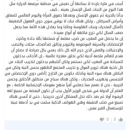
أنبتت في قارة باردة لا يمكنها أن تعيش في منطقة مرتفعة الحرارة مثل
هذا النوع من النبات كمثل الإنسان بعينه ، كيف
بدأنا بالحرية ثم حقوق الإنسان وبعدها حقوق المرأة واليوم العالمي للمعاق
وأمراض السرطان ، ولكن هناك نبات لا يوقي سوى دوي العقول الضعيفة
كأمثال المخدرات ونبات الهلوسة وطابا وما يعادل هذه الآفة مما يجعل
صعب المنال لكي تزرع فاكهة أو أنواع مفيدة .
إن ما يحصل في المغرب من ضرب معلمة أو شملتها بآلة حادة وكثرث
الإغتصابات والسرقة الموصوفة والتزوير وثائق ضدأصحاب محلات والنصب
والإحتيالات والغش الذي حرم الله كل ذلك يعني بكل صراحة لا نصلح أن
نقدم للعالم ملحمة أدبية لكي نخلق معجزة عالمية ، إن الأجانب يدخلون
للسياحة في المغرب لكي تستتمر ولكن أغلبهم يدخلون لتخريب البلاد من
كل ناحية هناك تزوير الموال و تخريب المجتمع الظهور بحسن النية ولكن في
الباطن هناك سوء النية وكذلك تكوين من الخارج |أناس دوي الإختصاص في
التجسس وتهريب المخدرات ، ولكن هناك سياح من منطلق الأخلاق وحسن
التربية ، نحن لا نعمم مما جعلني أقرأ منهج مقومات الإجتماعية الخاصة ، مع
العلم أن الدولة في شخص الوزير الأول يجب أن تكون اليقضة من تمييع لغة
الرشوة أولا ثم بعد ذلك تحل المشاكل أخرى تدريجيا ، حتى لا أنسى هناك
تمييع في صلب الحقيقة وهي الهواتف الذكية سلمت في يد أذمغة غبية
للإستعمال الغير مقنن .
0
0