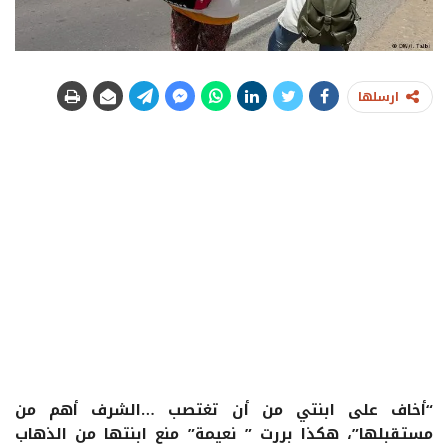
ارسلها
“أخاف على ابنتي من أن تغتصب …الشرف أهم من
مستقبلها”، هكذا بررت ” نعيمة” منع ابنتها من الذهاب