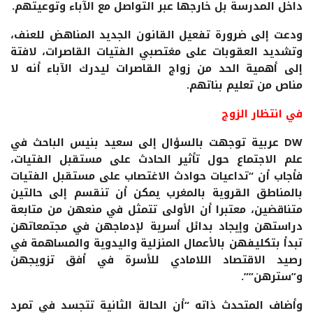
داخل المدرسة بل خارجها عبر التواصل مع الآباء وتوعيتهم.
ودعت إلى ضرورة تفعيل القانون الجديد المناهض للعنف،
وتشديد العقوبات على مغتصبي الفتيات القاصرات، لافتة
إلى أهمية الحد من زواج القاصرات ليدرك الآباء أنه لا
مناص من تعليم بناتهم.
في انتظار الزوج
DW عربية توجهت بالسؤال إلى سعيد بنيس الباحث في
علم الاجتماع حول تأثير الحادث على مستقبل الفتيات،
فأجاب أن “تداعيات حوادث الاغتصاب على مستقبل الفتيات
بالمناطق القروية بالمغرب يمكن أن تنقسم إلى حالتين
متناقضين، معتبرا أن الأولى تتمثل في منعهن من متابعة
دراستهن وإيجاد بدائل أسرية لإدماجهن في مجتمعاتهن
تبدأ بتكليفهن بالأعمال المنزلية واليدوية والمساهمة في
رصيد الاقتصاد اللامادي للأسرة في أفق تزويجهن
و”سترهن””.
وأضاف المتحدث ذاته “أن الحالة الثانية تتجسد في تمرد