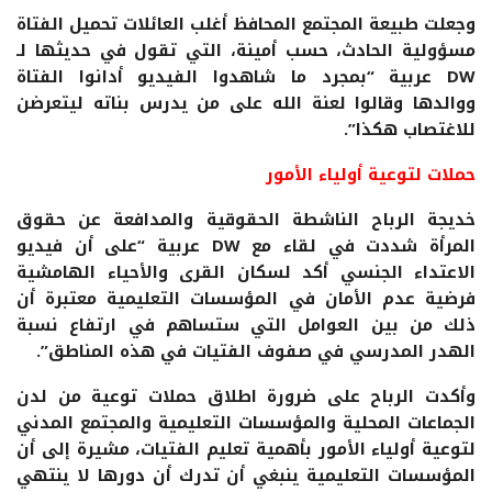
وجعلت طبيعة المجتمع المحافظ أغلب العائلات تحميل الفتاة
مسؤولية الحادث، حسب أمينة، التي تقول في حديثها لـ
DW عربية “بمجرد ما شاهدوا الفيديو أدانوا الفتاة
ووالدها وقالوا لعنة الله على من يدرس بناته ليتعرضن
للاغتصاب هكذا”.
حملات لتوعية أولياء الأمور
خديجة الرباح الناشطة الحقوقية والمدافعة عن حقوق
المرأة شددت في لقاء مع DW عربية “على أن فيديو
الاعتداء الجنسي أكد لسكان القرى والأحياء الهامشية
فرضية عدم الأمان في المؤسسات التعليمية معتبرة أن
ذلك من بين العوامل التي ستساهم في ارتفاع نسبة
الهدر المدرسي في صفوف الفتيات في هذه المناطق”.
وأكدت الرباح على ضرورة اطلاق حملات توعية من لدن
الجماعات المحلية والمؤسسات التعليمية والمجتمع المدني
لتوعية أولياء الأمور بأهمية تعليم الفتيات، مشيرة إلى أن
المؤسسات التعليمية ينبغي أن تدرك أن دورها لا ينتهي