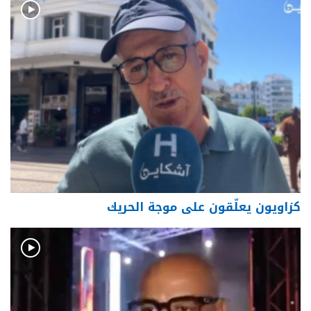
كزاويون يعلّقون على موجة الحريك