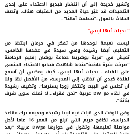
وتشير خديجة إلى أن انتشار فيديو الاعتداء على إحدى
التلميذات قد غيّر حياة العديد من الفتيات هناك، وتصف
الحادث بالقول :”تحطمت آمالنا” .
” تخيلت أنها ابنتي”
ليست نعيمة لوحدها من تفكر في حرمان ابنتها من
التعليم، أيضا رشيدة وهي سيدة في عقدها الخامس،
تعيش في “قرية بوشريط جماعة بوشان إقليم الرحامنة
“صرخت بنبرة غاضبة”عندما شاهدت فيديو الاعتداء الجنسي
على الفتاة… تخيلت أنها ابنتي، كيف يمكنني أن أسمح
لفلذة كبدي أن تذهب إلى المدرسة، من الأفضل لها ولنا
أن تجلس في البيت وتنتظر زوجا يسترها”. وتضيف رشيدة
في لقاء مع DW عربية “نحن فقراء…لا نملك سوى شرف
بناتنا”.
وفي الوقت الذي قبلت فيه ابنتا رشيدة ونعيمة ترك مقاعد
الدراسة، تكافح مريم التي تبلغ من العمر 16 عاما لأجل
مواصلة تعليمها، وتقول في حوارها معDW عربية: “بعد