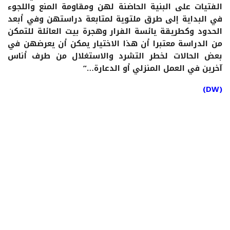
الفتيات على البنية الحاضنة لهن ومقاومة المنع واللجوء
في البداية إلى طرق ملتوية لمتابعة دراستهن وفي أبعد
الحدود وكطريقة يائسة الفرار وهجرة بيت العائلة للتمكن
من الدراسة معتبرا أن هذا الاختيار يمكن أن يعرضهن في
بعض الحالات لخطر التشرد والاستغلال من طرف أناس
آخرين في العمل المنزلي أو الدعارة…”
(DW)