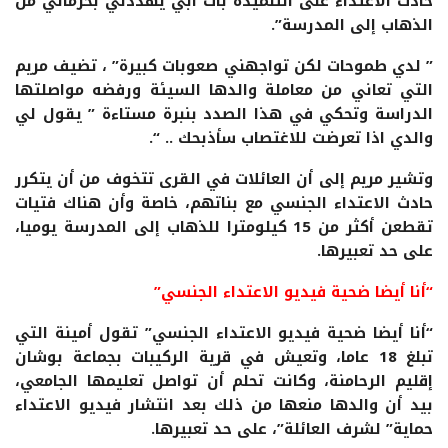
حادث الاعتداء على التلميذة بات أبي يهددني بحرماني من
الذهاب إلى المدرسة”.
” لدي طموحات لكن تواجهني صعوبات كبيرة” ، تضيف مريم
التي تعاني من معاملة والدها السيئة ورفضه مواصلتها
الدراسة وتحكي في هذا الصدد بنبرة مستاءة ” يقول لي
والدي اذا تعرضت للاغتصاب سأذبحك .. “.
وتشير مريم إلى أن العائلات في القرى تتخوف من أن يتكرر
حادث الاعتداء الجنسي مع بناتهم، خاصة وأن هناك فتيات
تقطعن أكثر من 15 كيلومترا للذهاب إلى المدرسة يوميا،
على حد تعبيرها.
“أنا أيضا ضحية فيديو الاعتداء الجنسي”
“أنا أيضا ضحية فيديو الاعتداء الجنسي” تقول أمينة التي
تبلغ 18 عاما، وتعيش في قرية الركيبات بجماعة بوشان
إقليم الرحامنة، وكانت تحلم أن تواصل تعليمها الجامعي،
بيد أن والدها منعها من ذلك بعد انتشار فيديو الاعتداء
حماية” لشرف العائلة”، على حد تعبيرها.