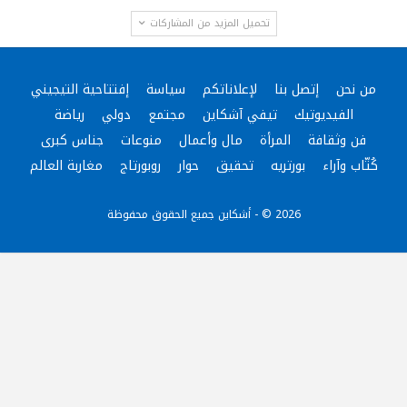
تحميل المزيد من المشاركات
من نحن
إتصل بنا
لإعلاناتكم
سياسة
إفتتاحية التيجيني
الفيديوتيك
تيفي آشكاين
مجتمع
دولي
رياضة
فن وثقافة
المرأة
مال وأعمال
منوعات
جناس كبرى
كُتّاب وآراء
بورتريه
تحقيق
حوار
روبورتاج
مغاربة العالم
2026 © - أشكاين جميع الحقوق محفوظة