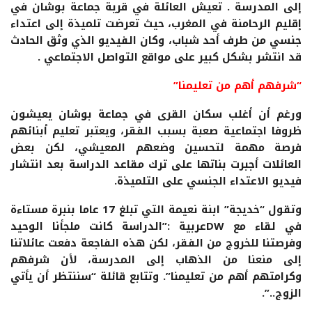
إلى المدرسة . تعيش العائلة في قرية جماعة بوشان في
إقليم الرحامنة في المغرب، حيث تعرضت تلميذة إلى اعتداء
جنسي من طرف أحد شباب، وكان الفيديو الذي وثق الحادث
قد انتشر بشكل كبير على مواقع التواصل الاجتماعي .
“شرفهم أهم من تعليمنا”
ورغم أن أغلب سكان القرى في جماعة بوشان يعيشون
ظروفا اجتماعية صعبة بسبب الفقر، ويعتبر تعليم أبنائهم
فرصة مهمة لتحسين وضعهم المعيشي، لكن بعض
العائلات أجبرت بناتها على ترك مقاعد الدراسة بعد انتشار
فيديو الاعتداء الجنسي على التلميذة.
وتقول “خديجة” ابنة نعيمة التي تبلغ 17 عاما بنبرة مستاءة
في لقاء مع DWعربية :”الدراسة كانت ملجأنا الوحيد
وفرصتنا للخروج من الفقر، لكن هذه الفاجعة دفعت عائلاتنا
إلى منعنا من الذهاب إلى المدرسة، لأن شرفهم
وكرامتهم أهم من تعليمنا”. وتتابع قائلة “سننتظر أن يأتي
الزوج..”.