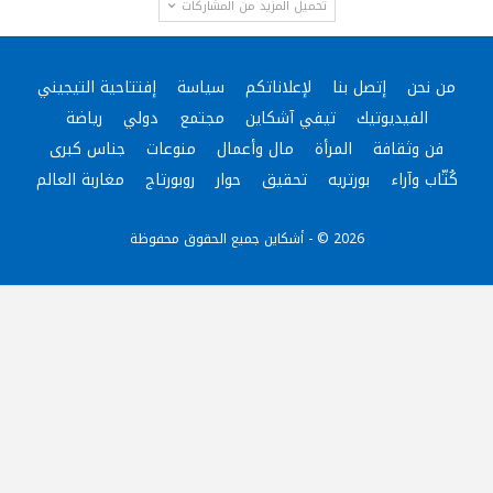
تحميل المزيد من المشاركات
من نحن
إتصل بنا
لإعلاناتكم
سياسة
إفتتاحية التيجيني
الفيديوتيك
تيفي آشكاين
مجتمع
دولي
رياضة
فن وثقافة
المرأة
مال وأعمال
منوعات
جناس كبرى
كُتّاب وآراء
بورتريه
تحقيق
حوار
روبورتاج
مغاربة العالم
2026 © - أشكاين جميع الحقوق محفوظة