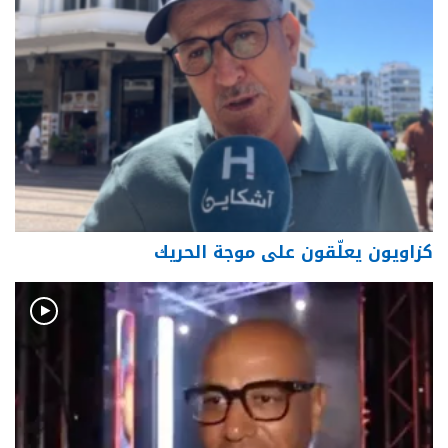
كزاويون يعلّقون على موجة الحريك