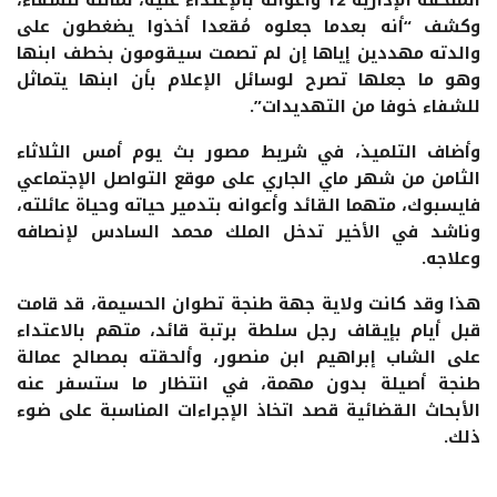
وكشف “أنه بعدما جعلوه مُقعدا أخذوا يضغطون على
والدته مهددين إياها إن لم تصمت سيقومون بخطف ابنها
وهو ما جعلها تصرح لوسائل الإعلام بأن ابنها يتماثل
للشفاء خوفا من التهديدات”.
وأضاف التلميذ، في شريط مصور بث يوم أمس الثلاثاء
الثامن من شهر ماي الجاري على موقع التواصل الإجتماعي
فايسبوك، متهما القائد وأعوانه بتدمير حياته وحياة عائلته،
وناشد في الأخير تدخل الملك محمد السادس لإنصافه
وعلاجه.
هذا وقد كانت ولاية جهة طنجة تطوان الحسيمة، قد قامت
قبل أيام بإيقاف رجل سلطة برتبة قائد، متهم بالاعتداء
على الشاب إبراهيم ابن منصور، وألحقته بمصالح عمالة
طنجة أصيلة بدون مهمة، في انتظار ما ستسفر عنه
الأبحاث القضائية قصد اتخاذ الإجراءات المناسبة على ضوء
ذلك.