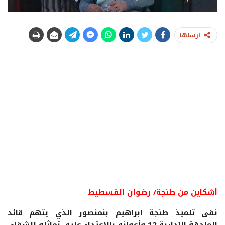
ارسلها
آشكاين من طنجة/ رضوان القسطيط
نفى تلميذ طنجة ابراهيم بنمنصور الذي يتهم قائد
الملحقة الإدارية 12 وأعوانه بالإعتداء عليه، تماثله للشفاء،