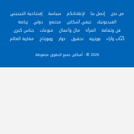
من نحن
إتصل بنا
لإعلاناتكم
سياسة
إفتتاحية التيجيني
الفيديوتيك
تيفي آشكاين
مجتمع
دولي
رياضة
فن وثقافة
المرأة
مال وأعمال
منوعات
جناس كبرى
كُتّاب وآراء
بورتريه
تحقيق
حوار
روبورتاج
مغاربة العالم
2026 © - أشكاين جميع الحقوق محفوظة