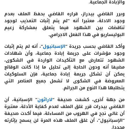
والإبادة الجماعية.
وبرر القاضي بيدراز، قراره القاضي بحفظ الملف بعدم
وجود الادلة، معتبرا أنه “لم يتم إثبات التعذيب لوجود
تناقضات بين الشهود فيما يتعلق بمشاركة زعيم
البوليساريو في هذا الفعل الاجرامي.
وأكد القاضي بحسب جريدة “
الإسبانيول
“، أنه لم يتم إثبات
وجود مؤشرات على جريمة إبادة جماعية، وأن شهادات
الشهود تتعارض مع التأكيدات الواردة في الشكوى،
مضيفا أنه ودون الحاجة إلى تحليل ما إذا كانت الوقائع
يمكن أن تشكل جريمة إبادة جماعية، فإن السلوكيات
المعروضة في الشكوى لا تشمل جميع العناصر التي
يتطلبها هذا النوع من الجرائم.
من جهة أخرى، كشفت صحيفة “
لاراثون
” الإسبانية، أن
القاضي بيدرات قرر غلق الملف لعدم كفاية الأدلة، معتبرة
أن غالي نجح في الهروب من المساءلة، فيما أكدت صحيفة
“الإسبانيول”، أن غلق الملف هذه المرة لن يسمح بإثارته
مجددا.