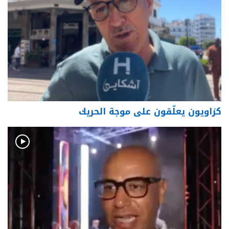
كزاويون يعلّقون على موجة الحريك