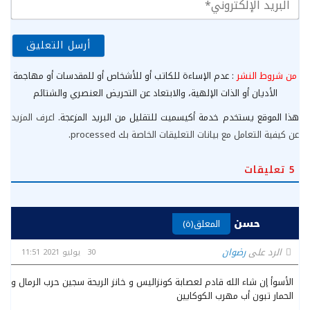
الب
الإ
من شروط النشر
: عدم الإساءة للكاتب أو للأشخاص أو للمقدسات أو مهاجمة
الأديان أو الذات الإلهية، والابتعاد عن التحريض العنصري والشتائم
هذا الموقع يستخدم خدمة أكيسميت للتقليل من البريد المزعجة.
اعرف المزيد
عن كيفية التعامل مع بيانات التعليقات الخاصة بك processed
.
5
تعليقات
حسن
المعلق(ة)
الرد على
رضوان
30 يوليو 2021 11:51
الأسوأ إن شاء الله قادم لعصابة كونزاليس و خانز الريحة سجين حرب الرمال و
الحمار تبون أب مهرب الكوكايين