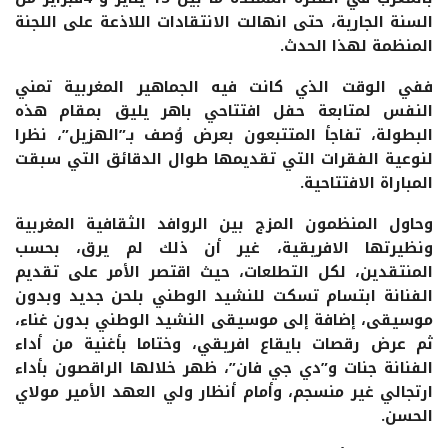
السنة الجارية، حتى انهالت الانتقادات اللاذعة على اللجنة
المنظمة لهذا الحدث.
ففي الوقت الذي كانت فيه الجماهير المغربية تمني
النفس لمتابعة حفل افتتاحي باهر يليق بمقام هذه
البطولة، تفاجأ المتتبعون بعرض وُصف بـ”الهزيل”، نظرا
لنوعية الفقرات التي تقديمها طوال الدقائق التي سبقت
المباراة الافتتاحية.
وحاول المنظمون المزج بين الروافد الثقافية المغربية
ونظيرتها الافريقية، غير أن ذلك لم يرق، بحسب
المنتقدين، لكل التطلعات، حيث اقتصر الأمر على تقديم
الفنانة ابتسام تسكت للنشيد الوطني بلحن جديد وبدون
موسيقى، إضافة إلى موسيقى النشيد الوطني بدون غناء،
ثم عرض رقصات بايقاع افريقي، وختاما بأغنية من أداء
الفنانة جنات و”دي جي فان”، ظهر خلالها الراقصون بأداء
ارتجالي غير منسجم، وأمام أنظار ولي العهد الأمير مولاي
الحسن.