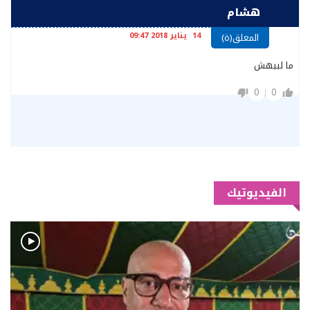
هشام
14 يناير 2018 09:47
المعلق(ة)
ما لبيهش
0
0
الفيديوتيك