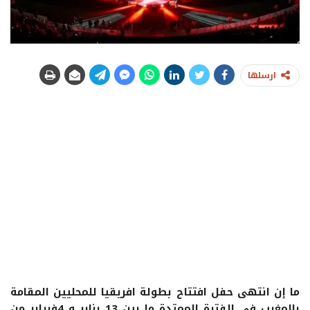
ارسلها
ما إن انتهى حفل افتتاح بطولة افريقيا للمحليين المقامة
بالمغرب في الفترة الممتدة ما بين 13 يناير و 4فبراير من