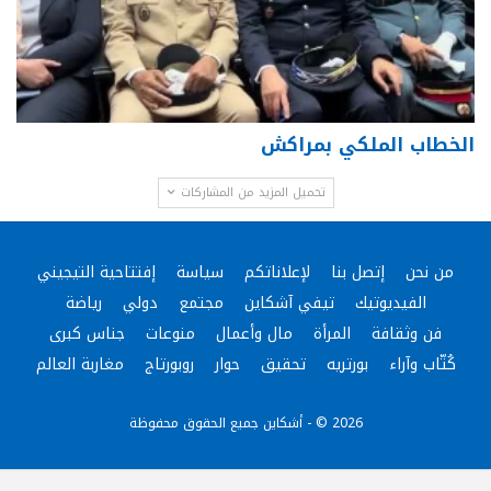
الخطاب الملكي بمراكش
تحميل المزيد من المشاركات
من نحن
إتصل بنا
لإعلاناتكم
سياسة
إفتتاحية التيجيني
الفيديوتيك
تيفي آشكاين
مجتمع
دولي
رياضة
فن وثقافة
المرأة
مال وأعمال
منوعات
جناس كبرى
كُتّاب وآراء
بورتريه
تحقيق
حوار
روبورتاج
مغاربة العالم
2026 © - أشكاين جميع الحقوق محفوظة