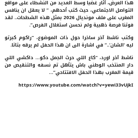
هذا العرض، أثار غضبا وسط العديد من النشطاء على مواقع
التواصل الاجتماعي، حيث كتب أحدهم، ” لا يعقل ان ينافس
المغرب على ملف مونديال 2026 بمثل هذه الشطحات.. لقد
فوتنا فرصة ذهبية ولم نحسن استغلال الفرص”.
وكتب ناشط آخر ساخرا حول ذات الموضوع، “راكوم كبرتو
ليه ‘الشان’..” في اشارة الى ان هذا الحفل لم يرقه بتاتا.
ناشط آخر اورد، “كاع اللي حرث الجمل دكو… داكشي اللي
دار المنتخب الوطني باش يتأهل تم نسفه والتنقيص من
قيمة المغرب بهذا الحفل الافتتاحي”…
https://www.youtube.com/watch?v=yewi33vUjkI