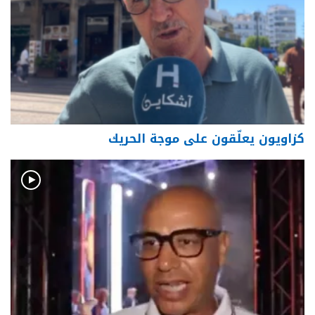
كزاويون يعلّقون على موجة الحريك