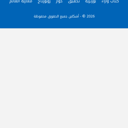
كُتّاب وآراء
بورتريه
تحقيق
حوار
روبورتاج
مغاربة العالم
2026 © - أشكاين جميع الحقوق محفوظة