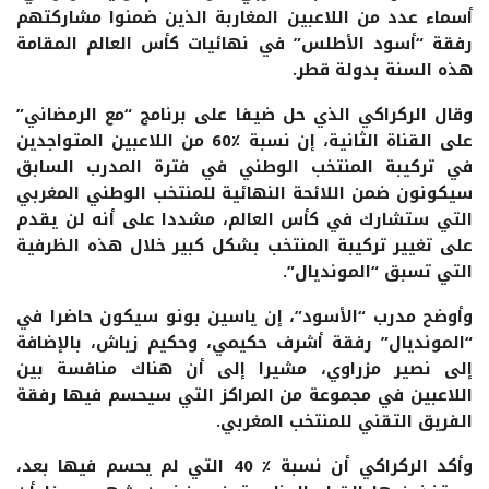
أسماء عدد من اللاعبين المغاربة الذين ضمنوا مشاركتهم
رفقة “أسود الأطلس” في نهائيات كأس العالم المقامة
هذه السنة بدولة قطر.
وقال الركراكي الذي حل ضيفا على برنامج “مع الرمضاني”
على القناة الثانية، إن نسبة ٪60 من اللاعبين المتواجدين
في تركيبة المنتخب الوطني في فترة المدرب السابق
سيكونون ضمن اللائحة النهائية للمنتخب الوطني المغربي
التي ستشارك في كأس العالم، مشددا على أنه لن يقدم
على تغيير تركيبة المنتخب بشكل كبير خلال هذه الظرفية
التي تسبق “المونديال”.
وأوضح مدرب “الأسود”، إن ياسين بونو سيكون حاضرا في
“المونديال” رفقة أشرف حكيمي، وحكيم زياش، بالإضافة
إلى نصير مزراوي، مشيرا إلى أن هناك منافسة بين
اللاعبين في مجموعة من المراكز التي سيحسم فيها رفقة
الفريق التقني للمنتخب المغربي.
وأكد الركراكي أن نسبة ٪ 40 التي لم يحسم فيها بعد،