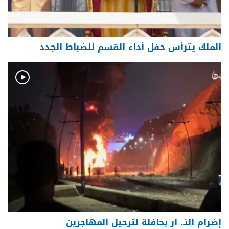
الملك يترأس حفل أداء القسم للضباط الجدد
إضرام النـ. ار بحافلة لترحيل المهاجرين