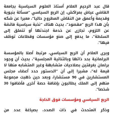
قال عبد الرحيم العلام أستاذ العلوم السياسية بجامعة
القاضي عياض بمراكش، إن الريع السياسي “مسألة بنيوية
وقديمة وأعمق من النقاش المطروح حاليا”، معبرا عن شكه
بأن هذا الريع “مقصود”، بحيث هناك “نخبة سياسية فائضة
عن اللزوم، تجازى عن خدمة اجندتها أو تتملق إلى
السلطة”، ما يدفع إلى صنع مؤسسات وقطاعات توظف
فيها”.
ويرى العلام أن الريع السياسي، مرتبط أصلا بالمؤسسة
البرلمانية بحد ذاتها وبالثنائية المجلسية”، بحيث أن وجود
برلمان بغرفتين بصلاحيات متشابهة وغير المتشابه منها لا
قيمة له”، مشيرا إلى أن “الدستور حدد أعضاء مجلس
المستشارين في 90 مستشارا، وبعد حين ذهبت مجموعة
منهم إلى الملك يطالبون بإضافة حصة أخرى فأضافوا 30
شخصا”.
الريع السياسي ومؤسسات فوق الحاجة
وذكر المتحدث في ذات الصدد، بصياغة عدد من