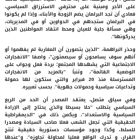
على الأجر ومبنية على محترفي الاسترزاق السياسي،
فعادي أن تجد البرلمان يضم الزوجة والأبناء، وإذا لم يكونوا
في البرلمان ستجدهم في الدواوين أو في المديريات،
وهي مسألة جلية للعيان ومحط انتقاد المواطنين الذين
يدركونها”.
وحذر البراهمة، “الذين يتصورن أن المغاربة لم يفهموا أو
أنهم سوف يسامحون أو سيصمتون”، واصفا “الانفجارات
الاجتماعية التي يشهدها المجتمع؛ بردة فعل وجواب على
الوضعية القائمة”، وتنبأ “بالمزيد من الانفجارات
المسترسلة منذ 20 فبراير والتي ستكون لها حمولة
وتداعيات سياسية وحمولات جهوية”. بحسب تعبيره.
وفي سياق متصل، يعتقد المصدر أن الحد من الريع
السياسي يتطلب “حلا بسيطا والذي يحتاج إلى الإرادة
السياسية والاستعداد”، ويكمن ذلك في “الديمقراطية
الحقيقية التي تجعل الشعب فعلا صاحب السيادة ومصدرا
للسلط، وكذا وجود مؤسسات دستورية حقيقية تنتج
القرار، و تدرك الواقع فعليا لمحاولة تجاوزه”. و”عندها