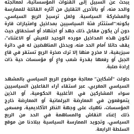
يبحث عن السبيل إلى القنوات المؤسساتية، لمعالجته
والحد منه، أو بالأحرى التقليل من آثاره القاتلة للممارسة
والمشاركة السياسية. ولعل ترسيخ الريع السياسي،
بكونه:”استئثار فئة السياسيين بمداخيل وامتيازات قارة
دون أن يكون مقابل ذلك جهد أو اجتهاد أو استحقاق حيث
تكون هذه المداخيل مورده الوحيد للعيش أو الاغتناء”،
يقف حائلا أمام الحد منه، ويدخل المناهضين له في دائرة
سيزيفية، لا مخرج منها إلا ترك صخرة الريع تستقر في قاع
الجبل أو رفعها بقدرة شعب واعٍ أو مؤسسات حية ذات
إرادة صلبة.
حاولت “آشكاين” معالجة موضوع الريع السياسي بالمشهد
السياسي المغربي، عبر استقاء آراء الفاعلين السياسيين
سواء المشاركين في الأغلبية الحكومية، أو الذين
يتموقعون في المعارضة البرلمانية أو المعارضة خارج
المؤسسات، ناهيك على وجهة النظر الأكاديمية، ومسعى
ذلك إغناء النقاش والمساهمة في الحد من الريع
السياسي، وتجويد الممارسة السياسية ببلادنا من موقع
السلطة الرابعة.