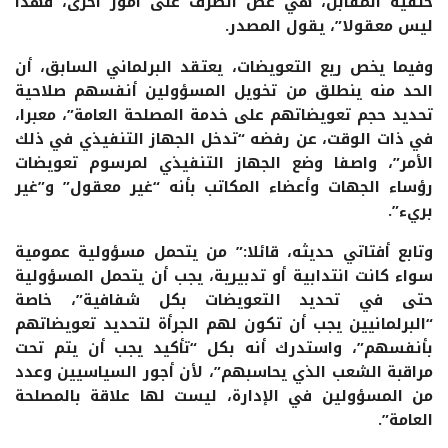
خلفية المقابل، هي غض الطرف على أمور أخرى، فهذا
ليس معقولا”، يقول المصدر.
وفيما يخص ريع التعويضات، يعتقد البرلماني السابق، أن
الحد منه ينطلق من تخويل المسؤولين أنفسهم صلاحية
تحديد حجم تعويضاتهم على خدمة المصلحة العامة”، معبرا،
في ذات الوقت، عن رفضه “تدخل الجهاز التنفيذي في ذلك
الأمر”، واصفا وضع الجهاز التنفيذي لمرسوم تعويضات
رؤساء الجهات وأعضاء المكاتب بأنه “غير معقول” و”غير
بريء”.
وتابع أفتاتي حديثه، قائلا:” من يتحمل مسؤولية عمومية
سواء كانت انتدابية أو تدبيرية، يجب أن يتحمل المسؤولية
حتى في تحديد التعويضات بكل شفافية”، خاصة
“البرلمانيين يجب أن تكون لهم الجرأة لتحديد تعويضاتهم
بأنفسهم”، واستدرك أنه بكل “تأكيد يجب أن يتم تحت
مراقبة الشعب الذي يحاسبهم”، لأن أجور السياسيين وعدد
من المسؤولين في الإدارة، ليست لها علاقة بالمصلحة
العامة”.