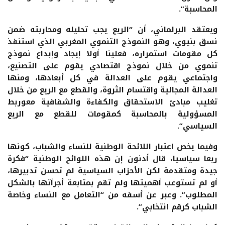
المحاسبة”.
ويعتقد البرلماني، أن “الريع يجب تحليله ومحاربته ضمن
نسق بنيوي، وهو النموذج التنموي المغربي الذي استنفذ
كل مقومات استمراره، فعلينا أولا إيجاد وإبداع نموذج
تنموي من خلال نموذج اقتصادي يقوم على التصنيع،
واجتماعي يقوم على العدالة في كل أبعادها، ومنها
العدالة المجالية واقتسام الثروة، والقطع مع الريع من خلال
تغليب مبادئ الاستحقاق والكفاءة والشفافية معوربط
المسؤولية بالمحاسبة كمقومات للقطع مع الريع
السياسي”.
وفيما يخص اعتبار اللائحة الوطنية للنساء والشباب، كونها
ريعا سياسيا، قال أدنون إن هذه اللوائح الوطنية “فكرة
جيدة ومتقدمة لكن الأحزاب السياسية لم تحسن تدبيرها،
أو لم تستوعب أهميتها ولم تقم بمتابعة أجرأتها بالشكل
المطلوب”. وعبر عن أسفه من “التعامل مع النساء وخاصة
الشباب كرقم انتخابي”.