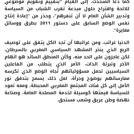
كما دعا المتحدث، إلى القيام “بتقييم وتقويم موضوعي
للائحة واقتراح حلول مبدعة تقرب الشباب من السياسة
وتدبير الشأن العام لا أن تنفرهم”، وحذر من “إعادة إنتاج
نفس الوضع السابق على دستور 2011 بطرق ووسائل
مغايرة”.
الدنيا غرائب، ومن غرائبها أن تجد الكل يتفق على توصيف
الريع الذي ينخر المشهد السياسي المغربي بالسرطان،
لكن عاجزون على الحد منه، وكأن المنطق السائد هو اتهام
الآخر وتبرئة الذات، الأمر الذي يتطلب من الفاعلين
السياسيين تحمل مسؤولياتهم تُجاه الوضع الذي تكرسه
ممارساتهم بوضوح وجرأة، لعل ذلك يسمح بتدفق نور
الأمل إلى كل فئات المجتمع المغربي المحبطة، ومعه تعود
للسياسة قيمتها كوسيلة لخدمة المصلحة العامة، وصناعة
نهضة وطن عريق وشعب مستحق.