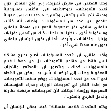
ودعا المصدر، في معرض تصريحه، إلى فتح النقاش حول
تعدد التعويضات، نحو”الاتجاه الى الاكتفاء بمسؤولية
واحدة، تنجز بتميز وتفاني وإتقان”، مرجعا ذلك إلى صعوبة
“الجمع بين عدد من المسؤوليات”، وأضاف أنه كنائب
برلماني سابق، يقر “بصعوبة الجمع بين مهمة برلماني
ومسؤولية أخرى”، نظرا لما يتطلب ذلك من تهيئ وقراءات
وزيارات ونقاشات”، وأردف “أما أن يكون الإنسان برلماني
بدون علم فهذا شيء أخر”.
وأكد افتاتي، أن “تعدد المسؤوليات أصبح يطرح مشكلا
ليس فقط من مقادير التعويضات بل من جهة القيام
بالمسؤوليات كذلك”، ويتصور أن “المجتمع والأحزاب
المعقولة وصلت إلى تراكم لا بأس به” يمكن من الاتجاه
نحو “الحد من تعدد المسؤوليات، ووضع سقف للتعويضات،
مع إعادة النظر في تعويضات الوزراء ومدراء المؤسسات
العمومية ورؤساء الجهات، لأن تعويضاتهم مرتفعة مقارنة
بالدخل الفردي بالمغرب”.
وختم المتحدث كلامه، متسائلا:” كيف يمكن للإنسان أن