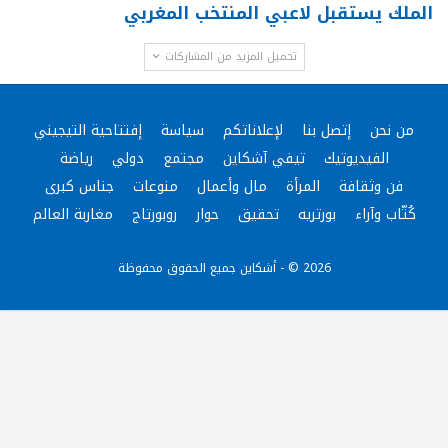
الملك يستقبل لاعبي المنتخب المغربي
تحميل المزيد من المشاركات
من نحن
إتصل بنا
لإعلاناتكم
سياسة
إفتتاحية التيجيني
الفيديوتيك
تيفي آشكاين
مجتمع
دولي
رياضة
فن وثقافة
المرأة
مال وأعمال
منوعات
جناس كبرى
كُتّاب وآراء
بورتريه
تحقيق
حوار
روبورتاج
مغاربة العالم
2026 © - أشكاين جميع الحقوق محفوظة