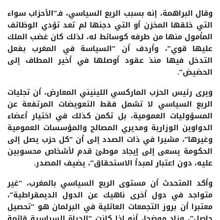
وقال البراهمة، إنه بسبب الريع السياسي، فـ”الأحزاب سواء
التي خلقها المخزن أو التي دجنها لم تعد تؤدي الوظائف
المأمول منها من طرفه كوسائط له، لذلك كان غضب الملك
عليها قوي”، وأردف أن “السياسة في المغرب بفعل
التدخل فيها منذ عقود أوصلها في أخير المطاف إلى
الحضيض”.
ويرى رئيس الحزب الماركسي اللينيني المعارض، أن تجليات
الريع السياسي لا تشمل فقط التعويضات المرتفعة عن
المسؤوليات العمومية، بل تكمن كذلك في اختيار أعضاء
الدواوين الوزارية ومديري المصالح والمؤسسات العمومية
وغيرها”، مشيرا في ذات الصدد إلى أن “كل حزب يصل إلى
الحكومة يسعى إلى إيجاد موطئ قدم لأشخاص محسوبين
عليه، دون اعتبار لمبدأ الاستحقاق”، يضيف المصدر.
وأكد المتحدث أن مستوى الريع السياسي بالمغرب، “غير
متواجد في دول أخرى ناهيك عن الدول الديمقراطية”،
معتبرا أن بروز التجمعات العائلية في البرلمان هو “تحصيل
حاصل”، وزاد موضحا، أنه إذا كانت “الحياة السياسية قائمة