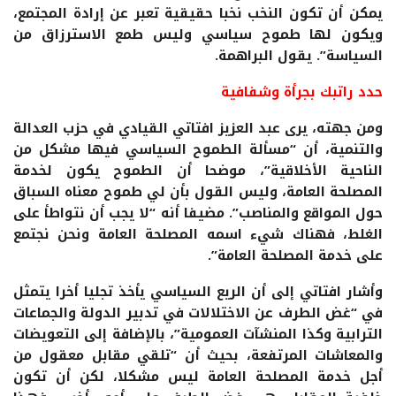
يمكن أن تكون النخب نخبا حقيقية تعبر عن إرادة المجتمع،
ويكون لها طموح سياسي وليس طمع الاسترزاق من
السياسة”. يقول البراهمة.
حدد راتبك بجرأة وشفافية
ومن جهته، يرى عبد العزيز افتاتي القيادي في حزب العدالة
والتنمية، أن “مسألة الطموح السياسي فيها مشكل من
الناحية الأخلاقية”، موضحا أن الطموح يكون لخدمة
المصلحة العامة، وليس القول بأن لي طموح معناه السباق
حول المواقع والمناصب”. مضيفا أنه “لا يجب أن نتواطأ على
الغلط، فهناك شيء اسمه المصلحة العامة ونحن نجتمع
على خدمة المصلحة العامة”.
وأشار افتاتي إلى أن الريع السياسي يأخذ تجليا أخرا يتمثل
في “غض الطرف عن الاختلالات في تدبير الدولة والجماعات
الترابية وكذا المنشآت العمومية”، بالإضافة إلى التعويضات
والمعاشات المرتفعة، بحيث أن “تلقي مقابل معقول من
أجل خدمة المصلحة العامة ليس مشكلا، لكن أن تكون