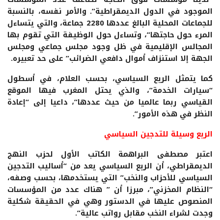
الموجود في الدول الديمقراطية”. والأمر نفسه، بالنسبة
للجماعات المحلية البالغ عددها 2280 جماعة، والتي يتساءل
المرء حول حاجتها”، وتساءل حول الوظيفة التي تقوم بها
المجالس الإقليمية في ظل وجود مجلس جماعي ومجلس
الجهة إلا استنزاف أموال دافعي الضرائب” على حد تعبيره.
كما يتمثل الريع السياسي، بحسب العلام، في أسطول
“سيارات الخدمة”، والذي يحتل المغرب فيها الموقع
القياسي ربما عالميا من حيث عددها”، داعيا إلى “إعادة
النظر في هذه الأمور”.
الريع وسيلة للتدجين السياسي
اعتبر مصطفى البراهمة الكاتب الأول لحزب النهج
الديمقراطي، أن الريع السياسي يعد من “أساليب التدجين
السياسي للأحزاب والنخب” التي يستخدمها، بحسب وصفه،
“النظام المخزني”، مبرزا أن ” هناك عدد من المؤسسات
المنصوص عليها في الدستور وهي في الحقيقة شكلية
وجدت لشراء النخب مقابل رواتب عالية”.