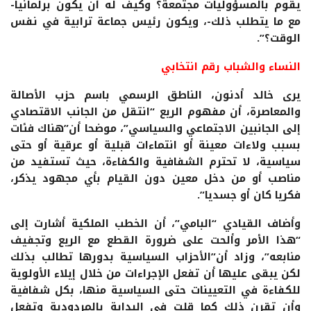
يقوم بالمسؤوليات مجتمعة؟ وكيف له أن يكون برلمانيا-
مع ما يتطلب ذلك-، ويكون رئيس جماعة ترابية في نفس
الوقت؟”.
النساء والشباب رقم انتخابي
يرى خالد أدنون، الناطق الرسمي باسم حزب الأصالة
والمعاصرة، أن مفهوم الريع “انتقل من الجانب الاقتصادي
إلى الجانبين الاجتماعي والسياسي”، موضحا أن”هناك فئات
بسبب ولاءات معينة أو انتماءات قبلية أو عرقية أو حتى
سياسية، لا تحترم الشفافية والكفاءة، حيث تستفيد من
مناصب أو من دخل معين دون القيام بأي مجهود يذكر،
فكريا كان أو جسديا”.
وأضاف القيادي “البامي”، أن الخطب الملكية أشارت إلى
“هذا الأمر وألحت على ضرورة القطع مع الريع وتجفيف
منابعه”، وزاد أن”الأحزاب السياسية بدورها تطالب بذلك
لكن يبقى عليها أن تفعل الإجراءات من خلال إيلاء الأولوية
للكفاءة في التعيينات حتى السياسية منها، بكل شفافية
وأن تقرن ذلك كما قلت في البداية بالمردودية وتفعل