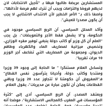
المستشارين عريضة طالبوا فيها بـ “تأجيل الانتخابات لان
لديهم قروضا والتزامات ويجب أن تترك لهم فرصة لأدائها”،
واصفا ذلك بـ” الأمر الخطير لأن الانتداب الانتخابي لا يجب
أن يكون مصدرا للعيش”.
وأكد المحلل السياسي، أن الريع السياسي موجود في
الحكومة، و”لا يشمل فقط الأجر والتعويضات”، بل يجب
“العلم أن كل وزير أو كاتب دولة ينبغي توفير مقره الوزاري،
وتخصيص ميزانية لمصاريف الماء والكهرباء وطاقم
الديوان، ومجموعة من المصاريف التي تضاعف أجر الوزير
10 مرات تقريبا”.
وتساءل العلام مستنكرا ” ما الحاجة إلى وجود 39 وزيرا
ومنتدبا وكاتب دولة، وأحيانا يترأسون نفس القطاع”
فـ”المفروض أن حكومتنا لا تتجاوز عدد 20 وزيرا وباقي
القطاعات يمكن أن تكون عبارة عن مديريات”، يقول العلام.
ويعتقد المصدر، أن الريع السياسي، أدى إلى “كثرة
المؤسسات في المغرب كالمجالس الاستشارية”، موضحا أنه
“لدينا مؤسسات فوق الحاجة تضاعف عدد المؤسسات