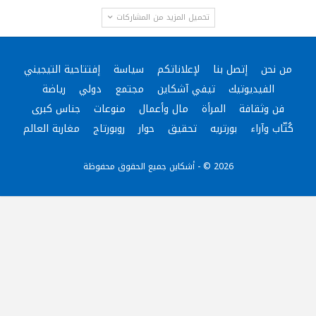
تحميل المزيد من المشاركات
من نحن
إتصل بنا
لإعلاناتكم
سياسة
إفتتاحية التيجيني
الفيديوتيك
تيفي آشكاين
مجتمع
دولي
رياضة
فن وثقافة
المرأة
مال وأعمال
منوعات
جناس كبرى
كُتّاب وآراء
بورتريه
تحقيق
حوار
روبورتاج
مغاربة العالم
2026 © - أشكاين جميع الحقوق محفوظة