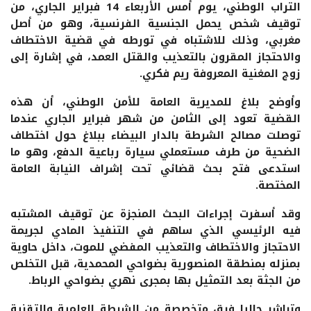
التراب الوطني، يوم أمس الأربعاء 14 فبراير الجاري، من
توقيف شخص يحمل الجنسية الفرنسية، وهو من أصل
مغربي، وذلك للاشتباه في تورطه في قضية الاختطاف
والاحتجاز المقرون بالتعذيب والقتل العمد، في إشارة إلى
زوج المغنية المعروفة ريم فكري.
وأوضح بلاغ للمديرية العامة للأمن الوطني، أن هذه
القضية تعود إلى الثامن من شهر فبراير الجاري عندما
توصلت مصالح الشرطة بالدار البيضاء ببلاغ حول اختطاف
الضحية من طرف مستعملي سيارة رباعية الدفع، وهو ما
استدعى فتح بحث قضائي تحت إشراف النيابة العامة
المختصة.
وقد أسفرت إجراءات البحث المنجزة عن توقيف المشتبه
فيه الرئيسي الذي ساهم في التنفيذ المادي لجريمة
الاحتجاز والاختطاف والتعذيب المفضي للموت، داخل حاوية
بمنزله بمنطقة المنصورية بضواحي المحمدية، قبل التخلص
من الجثة بعد التمثيل بها بمجرى نهري بضواحي الرباط.
وتباشر حاليا فرق متخصصة من الشرطة العلمية والتقنية