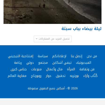
ليلة بيضاء بباب سبتة
تحميل المزيد من المشاركات
من نحن
إتصل بنا
لإعلاناتكم
سياسة
إفتتاحية التيجيني
الفيديوتيك
تيفي آشكاين
مجتمع
دولي
رياضة
فن وثقافة
المرأة
مال وأعمال
منوعات
جناس كبرى
كُتّاب وآراء
بورتريه
تحقيق
حوار
روبورتاج
مغاربة العالم
2026 © - أشكاين جميع الحقوق محفوظة