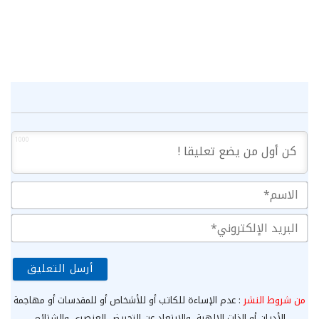
1000
الا
الب
الإ
من شروط النشر
: عدم الإساءة للكاتب أو للأشخاص أو للمقدسات أو مهاجمة
الأديان أو الذات الإلهية، والابتعاد عن التحريض العنصري والشتائم