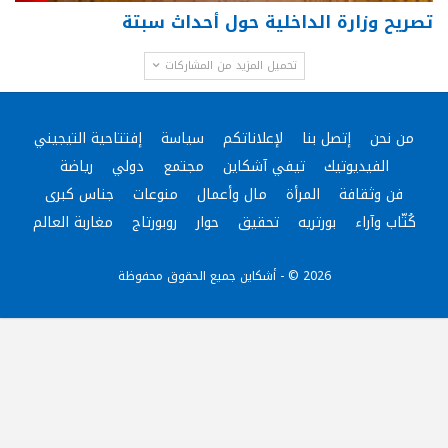
تصريح وزارة الداخلية حول أحداث سبتة
تحميل المزيد من المشاركات
من نحن
إتصل بنا
لإعلاناتكم
سياسة
إفتتاحية التيجيني
الفيديوتيك
تيفي آشكاين
مجتمع
دولي
رياضة
فن وثقافة
المرأة
مال وأعمال
منوعات
جناس كبرى
كُتّاب وآراء
بورتريه
تحقيق
حوار
روبورتاج
مغاربة العالم
2026 © - أشكاين جميع الحقوق محفوظة