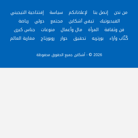
من نحن
إتصل بنا
لإعلاناتكم
سياسة
إفتتاحية التيجيني
الفيديوتيك
تيفي آشكاين
مجتمع
دولي
رياضة
فن وثقافة
المرأة
مال وأعمال
منوعات
جناس كبرى
كُتّاب وآراء
بورتريه
تحقيق
حوار
روبورتاج
مغاربة العالم
2026 © - أشكاين جميع الحقوق محفوظة