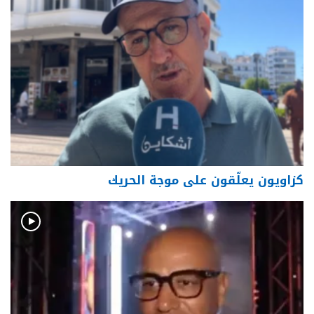
كزاويون يعلّقون على موجة الحريك