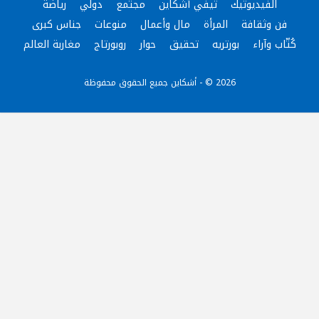
الفيديوتيك
تيفي آشكاين
مجتمع
دولي
رياضة
فن وثقافة
المرأة
مال وأعمال
منوعات
جناس كبرى
كُتّاب وآراء
بورتريه
تحقيق
حوار
روبورتاج
مغاربة العالم
2026 © - أشكاين جميع الحقوق محفوظة