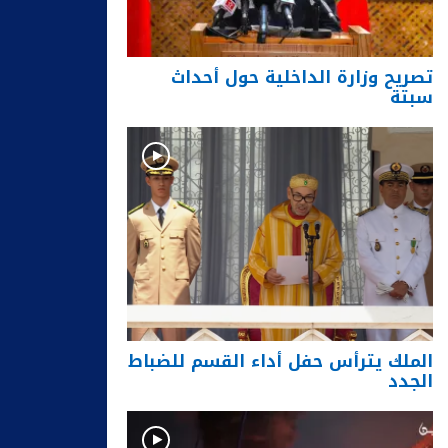
تصريح وزارة الداخلية حول أحداث
سبتة
الملك يترأس حفل أداء القسم للضباط
الجدد