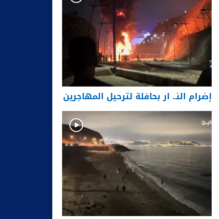
إضرام النـ. ار بحافلة لترحيل المهاجرين