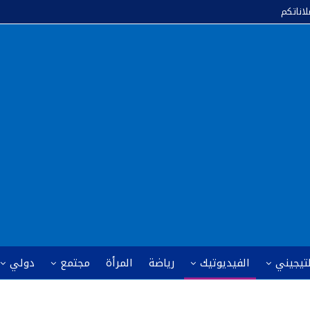
لاناتكم
لتيجيني
الفيديوتيك
رياضة
المرأة
مجتمع
دولي