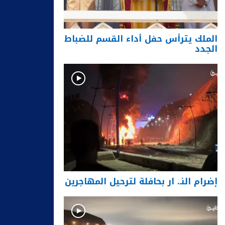
الملك يترأس حفل أداء القسم للضباط
الجدد
إضرام النـ. ار بحافلة لترحيل المهاجرين