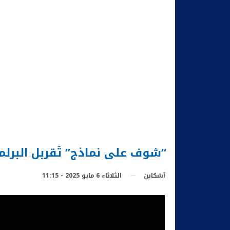
“شوف على نماذج” تُقربل البرلم
الثلاثاء 6 مايو 2025 - 11:15
آشكاين