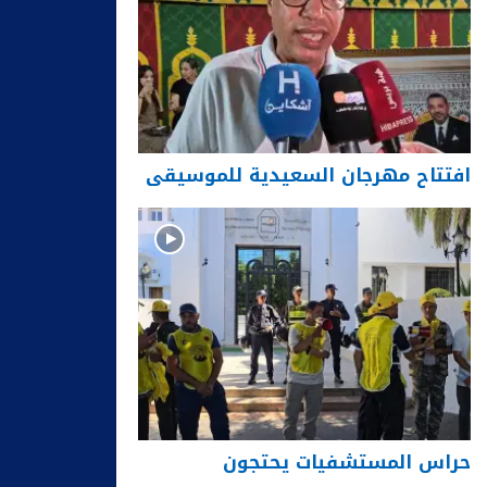
افتتاح مهرجان السعيدية للموسيقى
حراس المستشفيات يحتجون