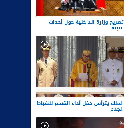
تصريح وزارة الداخلية حول أحداث
سبتة
الملك يترأس حفل أداء القسم للضباط
الجدد