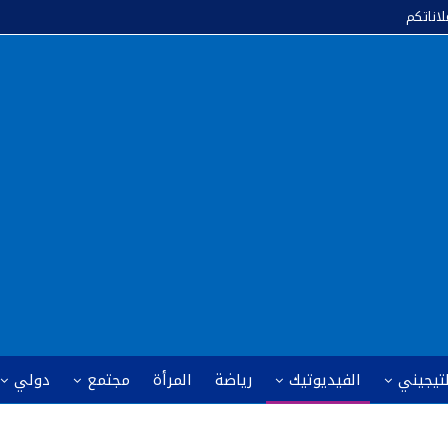
لاناتكم
لتيجيني
الفيديوتيك
رياضة
المرأة
مجتمع
دولي