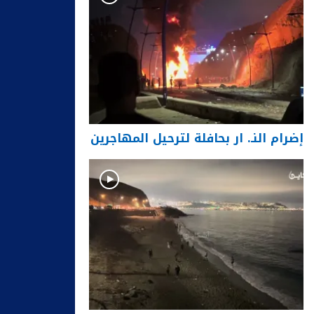
إضرام النـ. ار بحافلة لترحيل المهاجرين