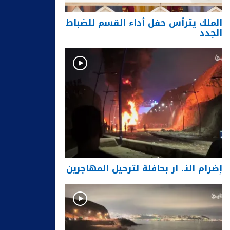
الملك يترأس حفل أداء القسم للضباط
الجدد
إضرام النـ. ار بحافلة لترحيل المهاجرين