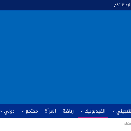
لإعلاناتكم
لتيجيني
الفيديوتيك
رياضة
المرأة
مجتمع
دولي
يضاء