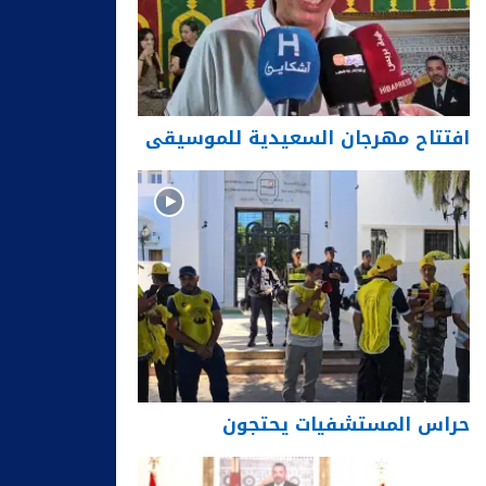
افتتاح مهرجان السعيدية للموسيقى
حراس المستشفيات يحتجون