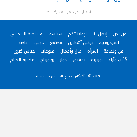
تحميل المزيد من المشاركات
من نحن
إتصل بنا
لإعلاناتكم
سياسة
إفتتاحية التيجيني
الفيديوتيك
تيفي آشكاين
مجتمع
دولي
رياضة
فن وثقافة
المرأة
مال وأعمال
منوعات
جناس كبرى
كُتّاب وآراء
بورتريه
تحقيق
حوار
روبورتاج
مغاربة العالم
2026 © - أشكاين جميع الحقوق محفوظة