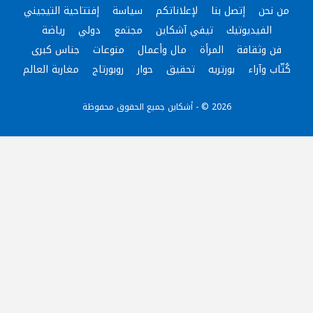
من نحن
إتصل بنا
لإعلاناتكم
سياسة
إفتتاحية التيجيني
الفيديوتيك
تيفي آشكاين
مجتمع
دولي
رياضة
فن وثقافة
المرأة
مال وأعمال
منوعات
جناس كبرى
كُتّاب وآراء
بورتريه
تحقيق
حوار
روبورتاج
مغاربة العالم
2026 © - أشكاين جميع الحقوق محفوظة