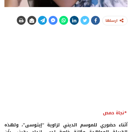
ارسلها
*
نجاة حمص
أثناء حضوري للموسم الديني لزاوية “إيتوسى”، ولهذه