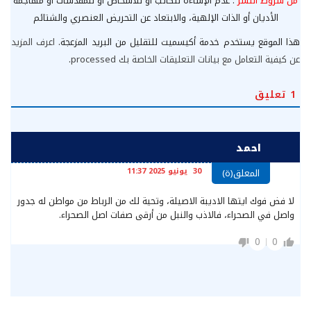
من شروط النشر
: عدم الإساءة للكاتب أو للأشخاص أو للمقدسات أو مهاجمة
الأديان أو الذات الإلهية، والابتعاد عن التحريض العنصري والشتائم
هذا الموقع يستخدم خدمة أكيسميت للتقليل من البريد المزعجة.
اعرف المزيد
عن كيفية التعامل مع بيانات التعليقات الخاصة بك processed
.
1
تعليق
احمد
30 يونيو 2025 11:37
المعلق(ة)
لا فض فوك ايتها الاديبة الاصيلة، وتحية لك من الرباط من مواطن له جدور
واصل في الصحراء، فالاذب والنبل من أرقى صفات اصل الصحراء.
0
0