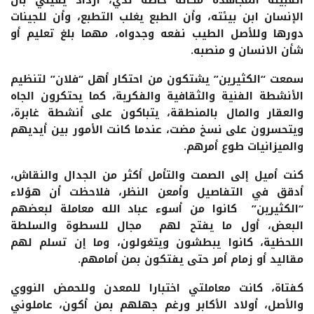
القبيلة المجاهدة مكانة خاصة لدي، ازداد يقيني بأن
الإنسان ابن بيئته، وأن الطبع يغلب التطبع، وأن للجينات
دورها وللأصل الطيب نفعه وجدواه، مهما بلغ تعليم أو
شأن الانسان و منصبه.
سمعت “الكثيرين” يشتكون من احتكار أهل “فلان” لتنظيم
الأنشطة الفنية والثقافية والفكرية، كما يحتكرون الجاه
والعقار والمال بالمنطقة، يتباكون على أنشطة غابرة،
ويتحسرون على نسخ مضت، عندما كانت الأمور بين أيديهم
والميزانيات طوع أمرهم.
كنت أميل إلى الصمت والتأمل أكثر من الجدال والنقاش،
أدقق في التفاصيل وأمعن النظر، فلاحظت أن هؤلاء
“الكثيرين” كانوا من أسوء عباد الله معاملة لبعضهم
البعض، أول ما يفتح لهم مجال للسطوة والسلطة
اللحظية، كانوا يبطشون ويتغولون، وما إن تسلم لهم
مقاليد أو زمام أمر حتى يفتكون بمن أمامهم.
كفتاة، كانت معاملتي اختبارا للمعدن وللحمض النووي
والأصل، أولاد الأكابر ورغم جهلهم بمن أكون، عاملوني