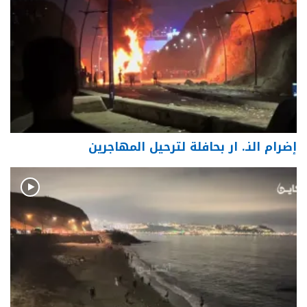
إضرام النـ. ار بحافلة لترحيل المهاجرين