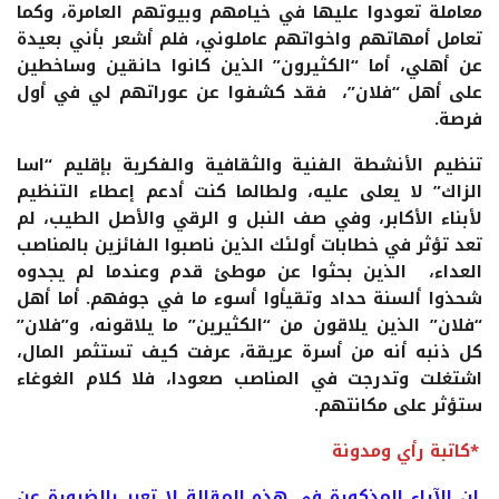
معاملة تعودوا عليها في خيامهم وبيوتهم العامرة، وكما
تعامل أمهاتهم واخواتهم عاملوني، فلم أشعر بأني بعيدة
عن أهلي، أما “الكثيرون” الذين كانوا حانقين وساخطين
على أهل “فلان”، فقد كشفوا عن عوراتهم لي في أول
فرصة.
تنظيم الأنشطة الفنية والثقافية والفكرية بإقليم “اسا
الزاك” لا يعلى عليه، ولطالما كنت أدعم إعطاء التنظيم
لأبناء الأكابر، وفي صف النبل و الرقي والأصل الطيب، لم
تعد تؤثر في خطابات أولئك الذين ناصبوا الفائزين بالمناصب
العداء، الذين بحثوا عن موطئ قدم وعندما لم يجدوه
شحذوا ألسنة حداد وتقيأوا أسوء ما في جوفهم. أما أهل
“فلان” الذين يلاقون من “الكثيرين” ما يلاقونه، و”فلان”
كل ذنبه أنه من أسرة عريقة، عرفت كيف تستثمر المال،
اشتغلت وتدرجت في المناصب صعودا، فلا كلام الغوغاء
ستؤثر على مكانتهم.
*
كاتبة رأي ومدونة
إن الآراء المذكورة في هذه المقالة لا تعبر بالضرورة عن