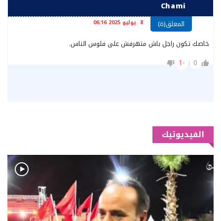
Chami
8 يوليو 2025 06:16
المعلق(ة)
خاصك تكون راجل باش متهرفش على فلوس الناس.
-1
0
الفيديوتيك