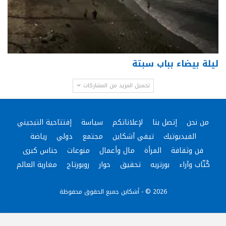
ليلة بيضاء بباب سبتة
تحميل المزيد من المشاركات
من نحن
إتصل بنا
لإعلاناتكم
سياسة
إفتتاحية التيجيني
الفيديوتيك
تيفي آشكاين
مجتمع
دولي
رياضة
فن وثقافة
المرأة
مال وأعمال
منوعات
جناس كبرى
كُتّاب وآراء
بورتريه
تحقيق
حوار
روبورتاج
مغاربة العالم
2026 © - أشكاين جميع الحقوق محفوظة