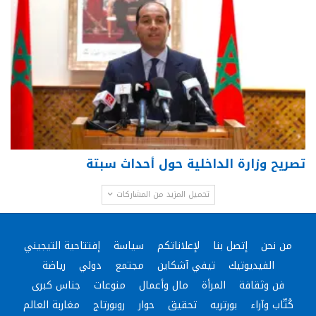
تصريح وزارة الداخلية حول أحداث سبتة
تحميل المزيد من المشاركات
من نحن
إتصل بنا
لإعلاناتكم
سياسة
إفتتاحية التيجيني
الفيديوتيك
تيفي آشكاين
مجتمع
دولي
رياضة
فن وثقافة
المرأة
مال وأعمال
منوعات
جناس كبرى
كُتّاب وآراء
بورتريه
تحقيق
حوار
روبورتاج
مغاربة العالم