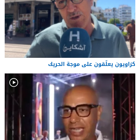
كزاويون يعلّقون على موجة الحريك