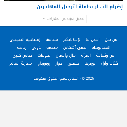
إضرام النـ. ار بحافلة لترحيل المهاجرين
تحميل المزيد من المشاركات
من نحن
إتصل بنا
لإعلاناتكم
سياسة
إفتتاحية التيجيني
الفيديوتيك
تيفي آشكاين
مجتمع
دولي
رياضة
فن وثقافة
المرأة
مال وأعمال
منوعات
جناس كبرى
كُتّاب وآراء
بورتريه
تحقيق
حوار
روبورتاج
مغاربة العالم
2026 © - أشكاين جميع الحقوق محفوظة