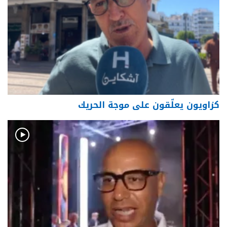
كزاويون يعلّقون على موجة الحريك