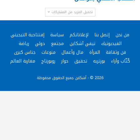
تحميل المزيد من المشاركات
من نحن
إتصل بنا
لإعلاناتكم
سياسة
إفتتاحية التيجيني
الفيديوتيك
تيفي آشكاين
مجتمع
دولي
رياضة
فن وثقافة
المرأة
مال وأعمال
منوعات
جناس كبرى
كُتّاب وآراء
بورتريه
تحقيق
حوار
روبورتاج
مغاربة العالم
2026 © - أشكاين جميع الحقوق محفوظة