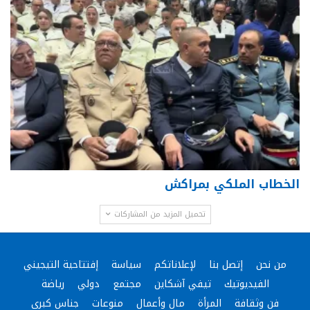
الخطاب الملكي بمراكش
تحميل المزيد من المشاركات
من نحن
إتصل بنا
لإعلاناتكم
سياسة
إفتتاحية التيجيني
الفيديوتيك
تيفي آشكاين
مجتمع
دولي
رياضة
فن وثقافة
المرأة
مال وأعمال
منوعات
جناس كبرى