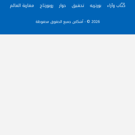
كُتّاب وآراء
بورتريه
تحقيق
حوار
روبورتاج
مغاربة العالم
2026 © - أشكاين جميع الحقوق محفوظة