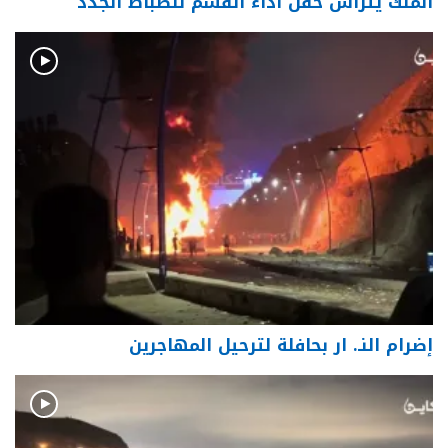
الملك يترأس حفل أداء القسم للضباط الجدد
إضرام النـ. ار بحافلة لترحيل المهاجرين