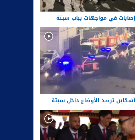
إصابات في مواجهات بباب سبتة
آشكاين ترصد الأوضاع داخل سبتة