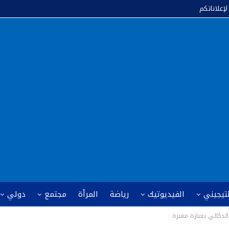
لإعلاناتكم
لتيجيني
الفيديوتيك
رياضة
المرأة
مجتمع
دولي
لدكالي بعبارة معبرة