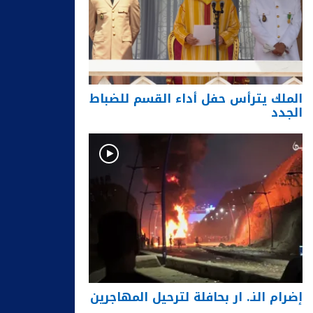
الملك يترأس حفل أداء القسم للضباط
الجدد
إضرام النـ. ار بحافلة لترحيل المهاجرين