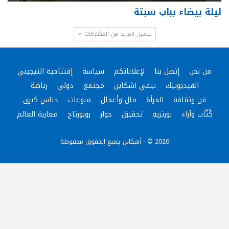
ليلة بيضاء بباب سبتة
تحميل المزيد من المشاركات
من نحن
إتصل بنا
لإعلاناتكم
سياسة
إفتتاحية التيجيني
الفيديوتيك
تيفي آشكاين
مجتمع
دولي
رياضة
فن وثقافة
المرأة
مال وأعمال
منوعات
جناس كبرى
كُتّاب وآراء
بورتريه
تحقيق
حوار
روبورتاج
مغاربة العالم
2026 © - أشكاين جميع الحقوق محفوظة