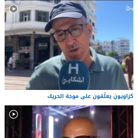
كزاويون يعلّقون على موجة الحريك