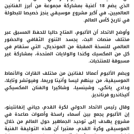
الذي يضم 18 أغنية بمشاركة مجموعة من أبرز الفنانين
العالميين، في أكبر مشروع موسيقي ينجز خصيصا للبطولة
في تاريخ كأس العالم.
وأوضح الاتحاد أن الألبوم، المتاح حاليا للحفظ المسبق عبر
مختلف منصات البث، يجسد التنوع الثقافي والحضور
العالمي للنسخة المقبلة من المونديال، التي ستقام في
كل من المكسيك وكندا والولايات المتحدة، بمشاركة غير
مسبوقة للمنتخبات.
ويضم الألبوم أعمالا لفنانين من مختلف القارات والأنماط
الموسيقية، من بينهم ليسا وأنيتا وريما، وفيوتشر وتايلا،
ودادي يانكي، وشينسيا، وشاكيرا والفنان المكسيكي
أليخاندرو فرنانديز.
وقال رئيس الاتحاد الدولي لكرة القدم، جياني إنفانتينو،
إن الألبوم يجمع بين أسماء راسخة وأصوات صاعدة في
مشروع يهدف إلى توحيد الجماهير حول العالم من خلال
الموسيقى وكرة القدم، معتبرا أن هذه التوليفة الفنية