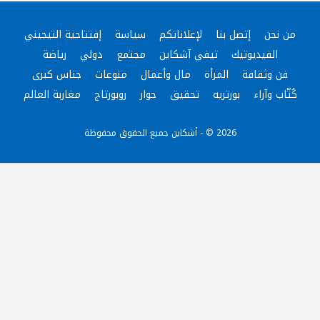
من نحن
إتصل بنا
لإعلاناتكم
سياسة
إفتتاحية التيجيني
الفيديوتيك
تيفي آشكاين
مجتمع
دولي
رياضة
فن وثقافة
المرأة
مال وأعمال
منوعات
جناس كبرى
كُتّاب وآراء
بورتريه
تحقيق
حوار
روبورتاج
مغاربة العالم
2026 © - أشكاين جميع الحقوق محفوظة