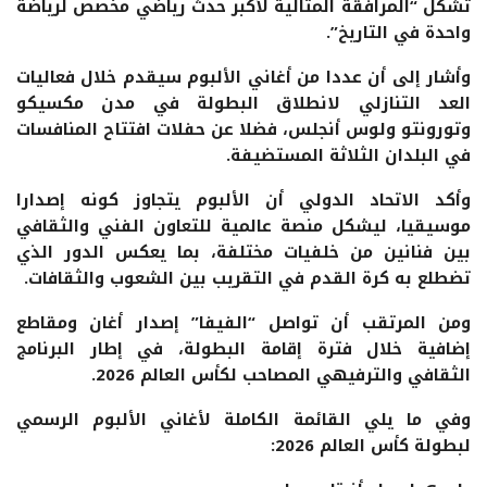
تشكل “المرافقة المثالية لأكبر حدث رياضي مخصص لرياضة
واحدة في التاريخ”.
وأشار إلى أن عددا من أغاني الألبوم سيقدم خلال فعاليات
العد التنازلي لانطلاق البطولة في مدن مكسيكو
وتورونتو ولوس أنجلس، فضلا عن حفلات افتتاح المنافسات
في البلدان الثلاثة المستضيفة.
وأكد الاتحاد الدولي أن الألبوم يتجاوز كونه إصدارا
موسيقيا، ليشكل منصة عالمية للتعاون الفني والثقافي
بين فنانين من خلفيات مختلفة، بما يعكس الدور الذي
تضطلع به كرة القدم في التقريب بين الشعوب والثقافات.
ومن المرتقب أن تواصل “الفيفا” إصدار أغان ومقاطع
إضافية خلال فترة إقامة البطولة، في إطار البرنامج
الثقافي والترفيهي المصاحب لكأس العالم 2026.
وفي ما يلي القائمة الكاملة لأغاني الألبوم الرسمي
لبطولة كأس العالم 2026: