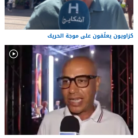
كزاويون يعلّقون على موجة الحريك