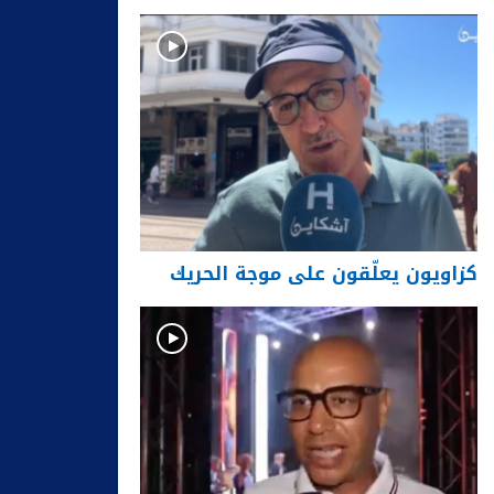
كزاويون يعلّقون على موجة الحريك