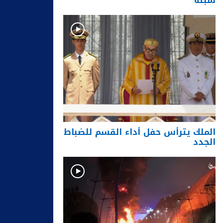
سبتة
الملك يترأس حفل أداء القسم للضباط
الجدد