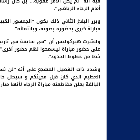
فيه أنه “لم يكن الأمر عقوبة… بل كان رسالة
أمام الرجاء الرياضي”.
وبرر البلاغ الثاني ذلك بكون “الجمهور الكب
مباراة كبرى بحضوره بصوته، وبانتمائه”.
واعتبرت هيركوليس أن “في سابقة في تاريخ ات
على حضور مباراة ليسمحوا لهم حضور أخرى”،
خطا من خطوط الحدود”.
وشدد ذات الفصيل المشجع على أنه “لن نسم
العظيم الذي كان قبل مجيئكم و سيظل حاضرا
البالغة يعلن مقاطعته مباراة الرجاء لأنها مبارا