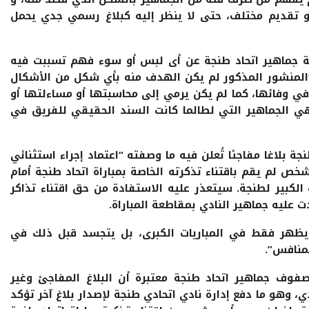
و تقديم مختلف، حتى لا ينظر إليه كبلاغ رسمي جدي يحمل
افة جماهير اتحاد طنجة عن أى لبس أو سوء فهم تسببت فيه
المنشور المذكور لم يكن الهدف منه بأي شكل من الأشكال
في وفائها، كما لم يكن يرمي إلى محاسبتها أو مساءلتها أو
 الجماهير التي لطالما كانت السند الحقيقي للفريق في
ة بلاغا مفاجئا تُعلن فيه ما وصفته “اعتماد إجراء استثنائي
خص لم يقم باقتناء تذكرته الخاصة بمباراة اتحاد طنجة أمام
 الكبير لطنجة. سيتعذر عليه الاستفادة من حق اقتناء تذاكر
دت عليه جماهير النادي بمقاطعة المباراة.
ا يظهر فقط في المباريات الكبرى، بل يتجسد قبل ذلك في
منافس”.
ف جماهير اتحاد طنجة معتبرة أن البلاغ المفاجئ وغير
ي، وهو ما دفع إدارة نادي اتحادي طنجة لإصدار بلاغ آخر تؤكد