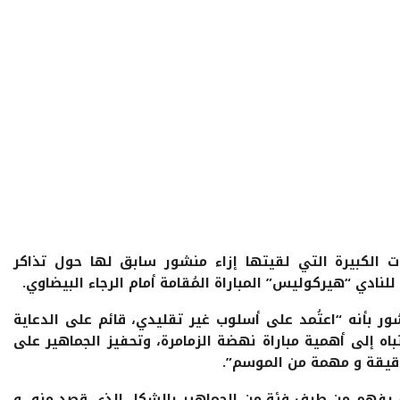
ات الكبيرة التي لقيتها إزاء منشور سابق لها حول تذاكر
نادي “هيركوليس” المباراة المُقامة أمام الرجاء البيضاوي.
شور بأنه “اعتُمد على أسلوب غير تقليدي، قائم على الدعاية
باه إلى أهمية مباراة نهضة الزمامرة، وتحفيز الجماهير على
قيقة و مهمة من الموسم”.
م يفهم من طرف فئة من الجماهير بالشكل الذي قصد منه، و