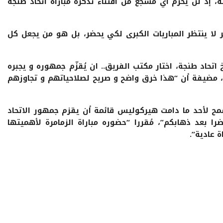
، إذ لن يحرم أي مشجع من اقتناء تذكرة مباراة اتحاد طنجة
ير لا ينتظر المباريات الكبرى لكي يحضر، بل هو من يجعل كل
حاد طنجة، اختار مكتب الفريق.. ان يُقزّم جمهوره و يجبره
 مضيفة أن “هذا خرق واضح و صريح لصلاحياتهم و تجاوزهم
ح لأحد ما دامت هيركوليس قائمة أن يقزم جمهور الاتحاد
 بعد ذهابكم”، مُقررا “حضوره مباراة الزمامرة لأهميتها
ة عادية”.