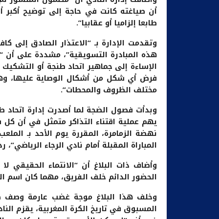
أن صياغته كانت في حاجة إلى توضيح أكبر أ
طابعا إلزاميا أو عقابيا”.
وتقدمت الإدارة بـ “الاعتذار الصادق إلى ك
هذه المبادرة التسويقية”، مشددة على أن “
الإساءة إلى جماهير اتحاد طنجة أو التشكيك 
فرض أي شكل من أشكال الوصاية عليها، وهي
مختلف الظروف والمحطات”.
وبدأت فصول الضجة لما أصدرت إدارة اتحاد طنج
يهم عملية اقتناء التذاكر متمثل في أن كل ش
نهضة الزمامرة، المقررة يوم الأحد بـ الملعب
المباراة المقبلة أمام نادي الرجاء الرياضي”، ر
وأضاف ذات البلاغ أن “الانتماء الحقيقي ل
الحضور الدائم خلف الفريق، مهما كان اسم ال
وخلف هذا البلاغ موجة غضب عارمة وصف صفو
المسبوق في تاريخ الكرة المغربية، يقزم الناد