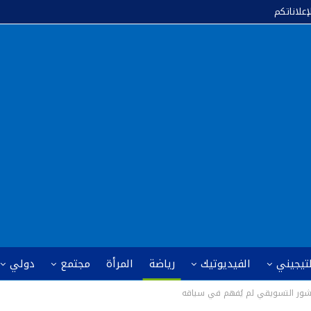
إعلاناتكم
لتيجيني
الفيديوتيك
رياضة
المرأة
مجتمع
دولي
لمنشور التسويقي لم يُفهم في سياقه