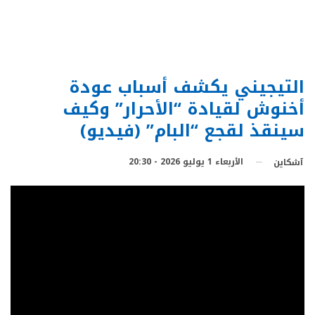
التيجيني يكشف أسباب عودة
أخنوش لقيادة “الأحرار” وكيف
سينقذ لقجع “البام” (فيديو)
الأربعاء 1 يوليو 2026 - 20:30
آشكاين