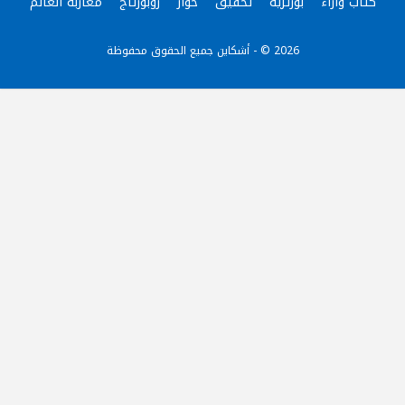
كُتّاب وآراء
بورتريه
تحقيق
حوار
روبورتاج
مغاربة العالم
2026 © - أشكاين جميع الحقوق محفوظة