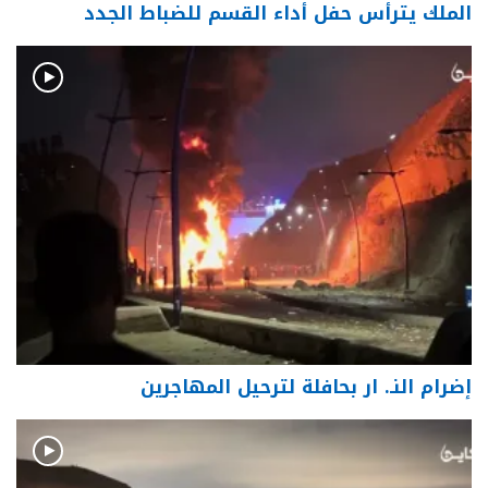
الملك يترأس حفل أداء القسم للضباط الجدد
إضرام النـ. ار بحافلة لترحيل المهاجرين