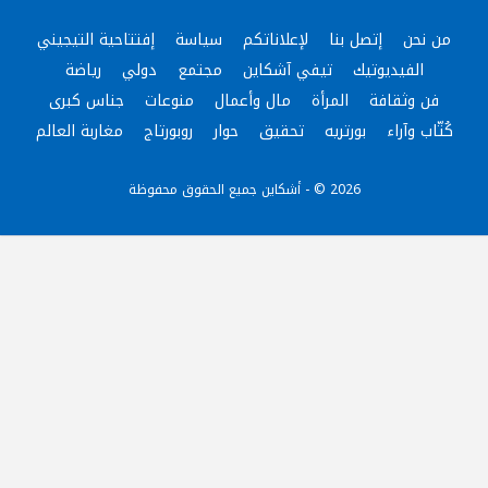
من نحن
إتصل بنا
لإعلاناتكم
سياسة
إفتتاحية التيجيني
الفيديوتيك
تيفي آشكاين
مجتمع
دولي
رياضة
فن وثقافة
المرأة
مال وأعمال
منوعات
جناس كبرى
كُتّاب وآراء
بورتريه
تحقيق
حوار
روبورتاج
مغاربة العالم
2026 © - أشكاين جميع الحقوق محفوظة