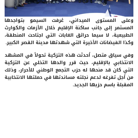
وعلى المستوى الميداني، عُرفت السيمو بتواجدها
المستمر إلى جانب ساكنة الإقليم خلال الأزمات والكوارث
الطبيعية، لا سيما حرائق الغابات التي اجتاحت المنطقة،
وكذا الفيضانات الأخيرة التي شهدتها مدينة القصر الكبير.
وفي سياق متصل، أحدثت هذه التزكية تحولاً في المشهد
الانتخابي بالإقليم، حيث قرر والدها التخلي عن التزكية
التي كان قد منحها له حزب التجمع الوطني للأحرار، وذلك
من أجل تفرغه لدعم نجلته مساندتها في حملتها الانتخابية
المقبلة باسم حزبها الجديد.