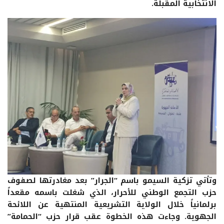
الانتخابية المقبلة.
وتأتي تزكية السيمو باسم “الجرار” بعد مغادرتها لصفوف
حزب التجمع الوطني للأحرار، الذي شغلت باسمه مقعداً
برلمانياً خلال الولاية التشريعية المنتهية عن اللائحة
الجهوية. وجاءت هذه الخطوة عقب قرار حزب “الحمامة”