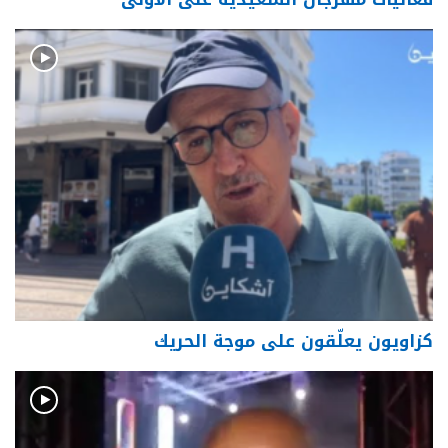
كزاويون يعلّقون على موجة الحريك