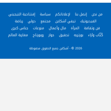
من نحن
إتصل بنا
لإعلاناتكم
سياسة
إفتتاحية التيجيني
الفيديوتيك
تيفي آشكاين
مجتمع
دولي
رياضة
فن وثقافة
المرأة
مال وأعمال
منوعات
جناس كبرى
كُتّاب وآراء
بورتريه
تحقيق
حوار
روبورتاج
مغاربة العالم
2026 © - أشكاين جميع الحقوق محفوظة