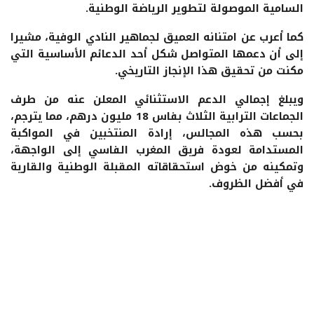
السامية الموصولة لتطوير الرياضة الوطنية.
كما أعرب عن امتنانه العميق لجماهير النادي الوفية، مشيرا
إلى أن دعمها المتواصل شكل أحد الدعائم الأساسية التي
مكنت من تحقيق هذا الإنجاز التاريخي.
ويبلغ إجمالي الدعم الاستثنائي المعلن عنه من طرف
الجماعات الترابية الثلاث بفاس 18 مليون درهم، مما يترجم،
بحسب هذه المجالس، إرادة المنتخبين في المواكبة
المستدامة لعودة فريق المغرب الفاسي إلى الواجهة،
وتمكينه من خوض استحقاقاته المقبلة الوطنية والقارية
في أفضل الظروف.