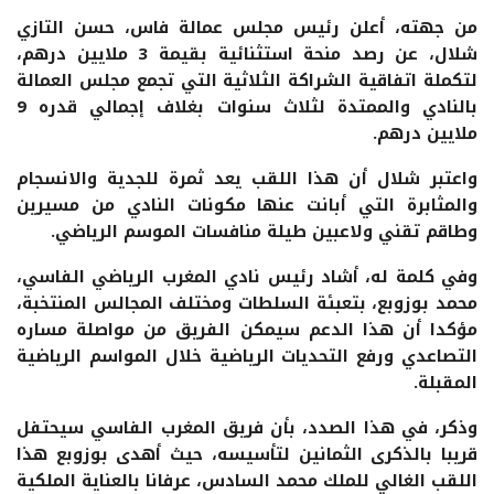
من جهته، أعلن رئيس مجلس عمالة فاس، حسن التازي
شلال، عن رصد منحة استثنائية بقيمة 3 ملايين درهم،
لتكملة اتفاقية الشراكة الثلاثية التي تجمع مجلس العمالة
بالنادي والممتدة لثلاث سنوات بغلاف إجمالي قدره 9
ملايين درهم.
واعتبر شلال أن هذا اللقب يعد ثمرة للجدية والانسجام
والمثابرة التي أبانت عنها مكونات النادي من مسيرين
وطاقم تقني ولاعبين طيلة منافسات الموسم الرياضي.
وفي كلمة له، أشاد رئيس نادي المغرب الرياضي الفاسي،
محمد بوزوبع، بتعبئة السلطات ومختلف المجالس المنتخبة،
مؤكدا أن هذا الدعم سيمكن الفريق من مواصلة مساره
التصاعدي ورفع التحديات الرياضية خلال المواسم الرياضية
المقبلة.
وذكر، في هذا الصدد، بأن فريق المغرب الفاسي سيحتفل
قريبا بالذكرى الثمانين لتأسيسه، حيث أهدى بوزوبع هذا
اللقب الغالي للملك محمد السادس، عرفانا بالعناية الملكية