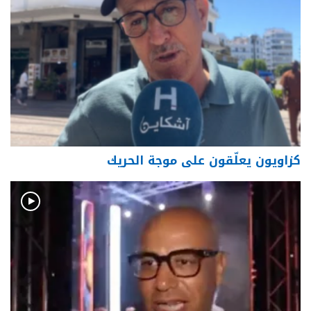
كزاويون يعلّقون على موجة الحريك