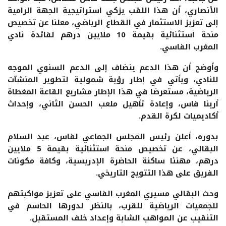
الأنصاري، أن هذا اللقب يزكي استراتيجية الجهة الرامية
إلى تعزيز الاستثمار في القطاع الرياضي، معلنا عن تخصيص
منحة استثنائية بقيمة 10 ملايين درهم لفائدة نادي
المغرب الفاسي.
وأوضح أن هذا الدعم ينضاف إلى الدعم السنوي الموجه
للنادي، ويأتي في إطار رؤية شمولية لتطوير المنشآت
الرياضية، مستعرضا في هذا الإطار مشاريع القاعة المغطاة
أرينا فاس، وإعادة تأهيل ملعب الحسن الثاني، وإحداث
أكاديميات لكرة القدم.
بدوره، أعلن رئيس المجلس الجماعي لفاس، عبد السلام
البقالي، عن تخصيص منحة استثنائية بقيمة 5 ملايين
درهم، مهنئا ساكنة الحاضرة الإدريسية، وكافة مكونات
الفريق على هذا التتويج التاريخي.
وحث البقالي مسيري المغرب الفاسي على تعزيز مواكبتهم
للجمعيات الرياضية للقرب، بالنظر لدورها الحاسم في
التنقيب عن المواهب الشابة وإعداد خلف المستقبل.