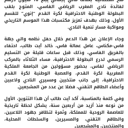
لفائدة نادي المغرب الرياضي الفاسي، المتوج بلقب
البطولة الوطنية الاحترافية لكرة القدم “إنوي” للقسم
الأول، وذلك بهدف تعزيز مكتسبات هذا الموسم التاريخي
ومواكبة مسار تنمية النادي.
وجاء الإعلان عن هذا الدعم خلال حفل نظمه والي جهة
فاس-مكناس، عامل عمالة فاس، خالد آيت طالب، احتفاء
بالفريق الفاسي، وذلك قبل ساعات قليلة من التسليم
الرسمي لدرع البطولة الاحترافية، مساء الثلاثاء بالمركب
الرياضي لفاس، بحضور مسؤولين من الجامعة الملكية
المغربية لكرة القدم، والعصبة الوطنية لكرة القدم
الاحترافية، إلى جانب منتخبين ومسيري النادي ولاعبين
وأعضاء الطاقم التقني، فضلا عن عدد من المشجعين.
وفي كلمة بالمناسبة، أكد آيت طالب أن هذا التتويج، الأول
من نوعه منذ أزيد من أربعين سنة، يشكل لحظة تاريخية
للعاصمة الروحية للمملكة، وثمرة لتظافر جهود اللاعبين،
والطاقم التقني، والمسيرين، والسلطات المحلية،
والمنتخبين، والمشجعين.