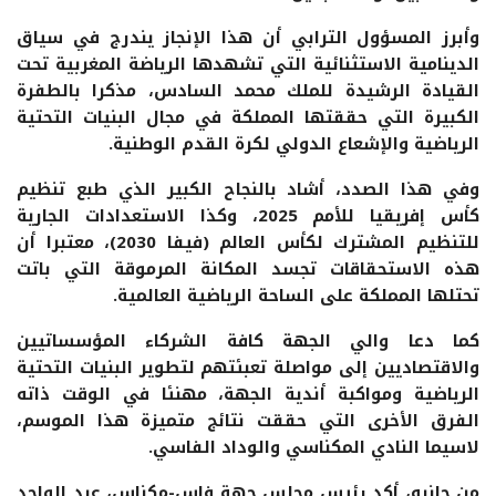
وأبرز المسؤول الترابي أن هذا الإنجاز يندرج في سياق
الدينامية الاستثنائية التي تشهدها الرياضة المغربية تحت
القيادة الرشيدة للملك محمد السادس، مذكرا بالطفرة
الكبيرة التي حققتها المملكة في مجال البنيات التحتية
الرياضية والإشعاع الدولي لكرة القدم الوطنية.
وفي هذا الصدد، أشاد بالنجاح الكبير الذي طبع تنظيم
كأس إفريقيا للأمم 2025، وكذا الاستعدادات الجارية
للتنظيم المشترك لكأس العالم (فيفا 2030)، معتبرا أن
هذه الاستحقاقات تجسد المكانة المرموقة التي باتت
تحتلها المملكة على الساحة الرياضية العالمية.
كما دعا والي الجهة كافة الشركاء المؤسساتيين
والاقتصاديين إلى مواصلة تعبئتهم لتطوير البنيات التحتية
الرياضية ومواكبة أندية الجهة، مهنئا في الوقت ذاته
الفرق الأخرى التي حققت نتائج متميزة هذا الموسم،
لاسيما النادي المكناسي والوداد الفاسي.
من جانبه، أكد رئيس مجلس جهة فاس-مكناس، عبد الواحد