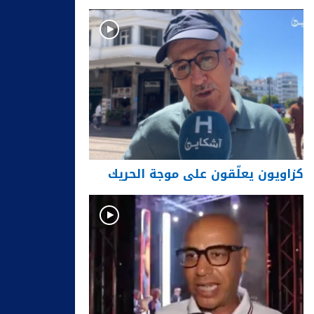
كزاويون يعلّقون على موجة الحريك