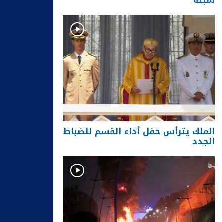
سبتة
الملك يترأس حفل أداء القسم للضباط
الجدد