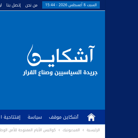
من نحن
إتصل بنا
ل
السبت 8 أغسطس 2026 - 15:44
آشكاين موقف
سياسة
إفتتاحية ا
الرئيسية
الفيديوتيك
كواليس الأيام المفتوحة للأمن الوطني 
كُتّاب وآراء
آشكاين TV