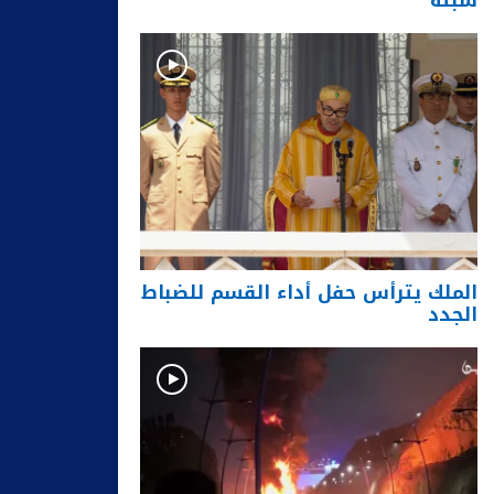
سبتة
الملك يترأس حفل أداء القسم للضباط
الجدد