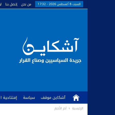
من نحن
إتصل بنا
ل
السبت 8 أغسطس 2026 - 17:32
آشكاين موقف
سياسة
إفتتاحية ا
الرئيسية
آخر الأخبار
كُتّاب وآراء
آشكاين TV