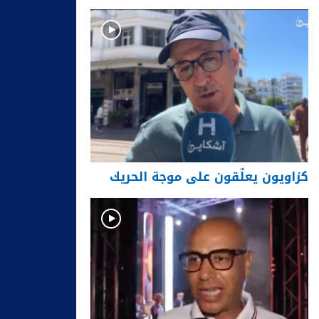
كزاويون يعلّقون على موجة الحريك