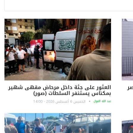
صر
العثور على جثة داخل مرحاض مقهى شهير
بمكناس يستنفر السلطات (صور)
عبد الله الغول
الخميس 6 أغسطس 2026 - 14:00