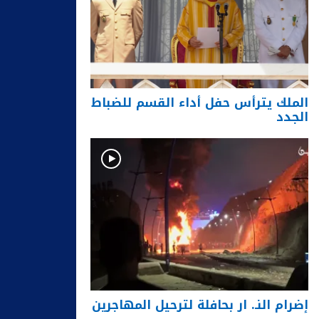
الملك يترأس حفل أداء القسم للضباط
الجدد
إضرام النـ. ار بحافلة لترحيل المهاجرين