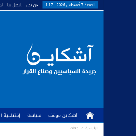
من نحن
إتصل بنا
لإ
الجمعة 7 أغسطس 2026 - 1:17
آشكاين موقف
سياسة
إفتتاحية ا
الرئيسية
جهات
كُتّاب وآراء
آشكاين TV