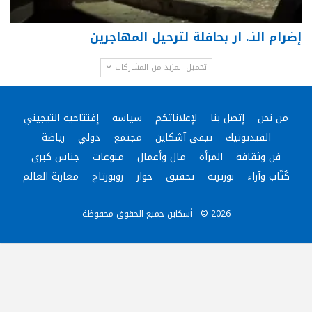
إضرام النـ. ار بحافلة لترحيل المهاجرين
تحميل المزيد من المشاركات
من نحن
إتصل بنا
لإعلاناتكم
سياسة
إفتتاحية التيجيني
الفيديوتيك
تيفي آشكاين
مجتمع
دولي
رياضة
فن وثقافة
المرأة
مال وأعمال
منوعات
جناس كبرى
كُتّاب وآراء
بورتريه
تحقيق
حوار
روبورتاج
مغاربة العالم
2026 © - أشكاين جميع الحقوق محفوظة