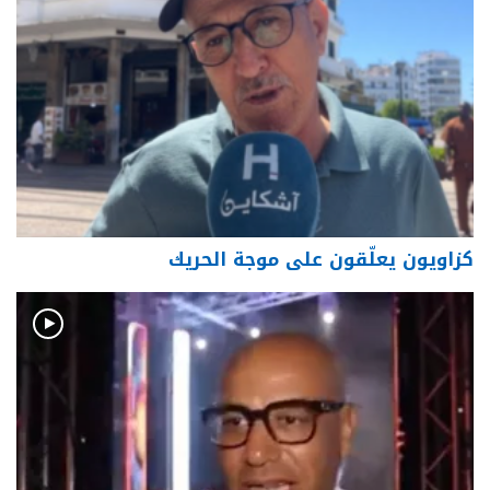
كزاويون يعلّقون على موجة الحريك