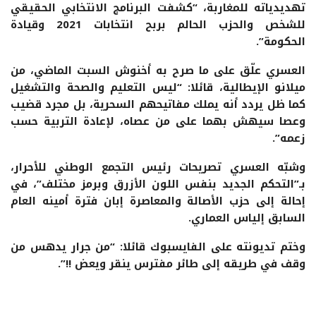
تهديدياته للمغاربة، “كشفت البرنامج الانتخابي الحقيقي
للشخص والحزب الحالم بربح انتخابات 2021 وقيادة
الحكومة”.
العسري علّق على ما صرح به أخنوش السبت الماضي، من
ميلانو الإيطالية، قائلا: “ليس التعليم والصحة والتشغيل
كما ظل يردد أنه يملك مفاتيحهم السحرية، بل مجرد قضيب
وعصا سيهش بهما على من عصاه، لإعادة التربية حسب
زعمه”.
وشبّه العسري تصريحات رئيس التجمع الوطني للأحرار،
بـ”التحكم الجديد بنفس اللون الأزرق وبرمز مختلف”، في
إحالة إلى حزب الأصالة والمعاصرة إبان فترة أمينه العام
السابق إلياس العماري.
وختم تديونته على الفايسبوك قائلا: “من جرار يدهس من
وقف في طريقه إلى طائر مفترس ينقر ويعض !!”.