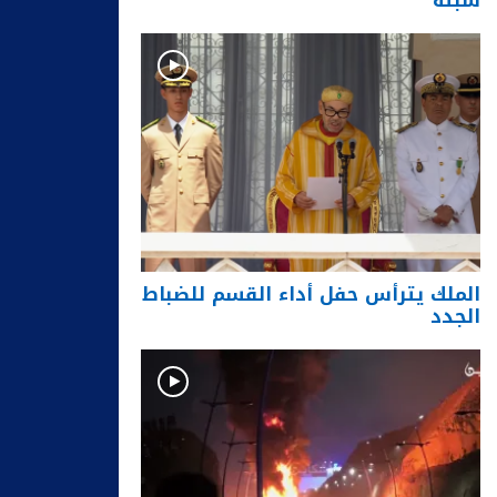
سبتة
الملك يترأس حفل أداء القسم للضباط
الجدد