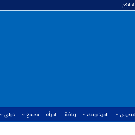
لاناتكم
لتيجيني
الفيديوتيك
رياضة
المرأة
مجتمع
دولي