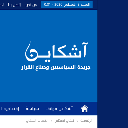
من نحن
إتصل بنا
لإع
السبت 8 أغسطس 2026 - 0:01
آشكاين موقف
سياسة
إفتتاحية ا
الرئيسية
تيفي آشكاين
الخطاب الملكي
كُتّاب وآراء
آشكاين TV