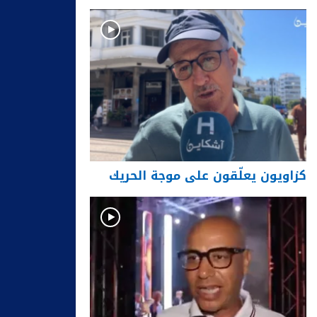
كزاويون يعلّقون على موجة الحريك