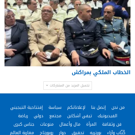
الخطاب الملكي بمراكش
تحميل المزيد من المشاركات
من نحن
إتصل بنا
لإعلاناتكم
سياسة
إفتتاحية التيجيني
الفيديوتيك
تيفي آشكاين
مجتمع
دولي
رياضة
فن وثقافة
المرأة
مال وأعمال
منوعات
جناس كبرى
كُتّاب وآراء
بورتريه
تحقيق
حوار
روبورتاج
مغاربة العالم