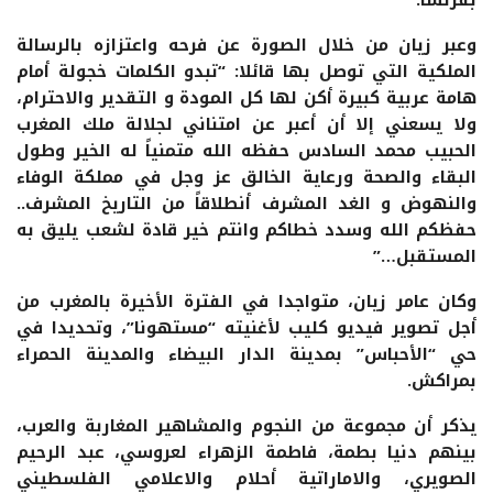
بفرنسا.
وعبر زيان من خلال الصورة عن فرحه واعتزازه بالرسالة
الملكية التي توصل بها قائلا: “تبدو الكلمات خجولة أمام
هامة عربية كبيرة أكن لها كل المودة و التقدير والاحترام،
ولا يسعني إلا أن أعبر عن امتناني لجلالة ملك المغرب
الحبيب محمد السادس حفظه الله متمنياً له الخير وطول
البقاء والصحة ورعاية الخالق عز وجل في مملكة الوفاء
والنهوض و الغد المشرف أنطلاقاً من التاريخ المشرف..
حفظكم الله وسدد خطاكم وانتم خير قادة لشعب يليق به
المستقبل…”
وكان عامر زيان، متواجدا في الفترة الأخيرة بالمغرب من
أجل تصوير فيديو كليب لأغنيته “مستهونا”، وتحديدا في
حي “الأحباس” بمدينة الدار البيضاء والمدينة الحمراء
بمراكش.
يذكر أن مجموعة من النجوم والمشاهير المغاربة والعرب،
بينهم دنيا بطمة، فاطمة الزهراء لعروسي، عبد الرحيم
الصويري، والاماراتية أحلام والاعلامي الفلسطيني