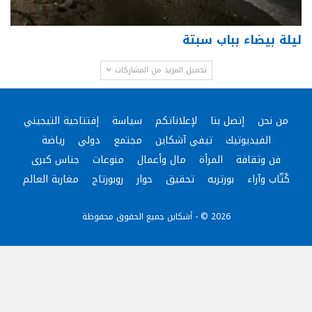
ليلة بيضاء بباب سبتة
تحميل المزيد من المشاركات
من نحن
إتصل بنا
لإعلاناتكم
سياسة
إفتتاحية التيجيني
الفيديوتيك
تيفي آشكاين
مجتمع
دولي
رياضة
فن وثقافة
المرأة
مال وأعمال
منوعات
جناس كبرى
كُتّاب وآراء
بورتريه
تحقيق
حوار
روبورتاج
مغاربة العالم
2026 © - أشكاين جميع الحقوق محفوظة