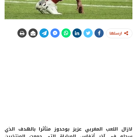
ارسلها
لازال اللعب المغربي عزيز بوحدوز متأثرا بالهدف الذي
سجله في آخر أنفاس المباراة التي جمعت المنتخبين