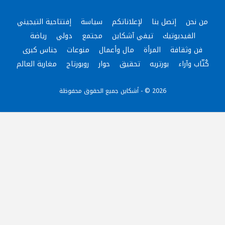
من نحن
إتصل بنا
لإعلاناتكم
سياسة
إفتتاحية التيجيني
الفيديوتيك
تيفي آشكاين
مجتمع
دولي
رياضة
فن وثقافة
المرأة
مال وأعمال
منوعات
جناس كبرى
كُتّاب وآراء
بورتريه
تحقيق
حوار
روبورتاج
مغاربة العالم
2026 © - أشكاين جميع الحقوق محفوظة