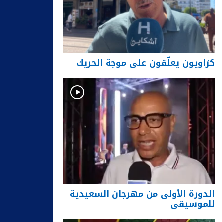
كزاويون يعلّقون على موجة الحريك
الدورة الأولى من مهرجان السعيدية
للموسيقى