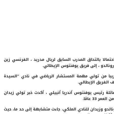
تمالا بالتحاق المدرب السابق لريال مدريد ، الفرنسي زين
 رونالدو ، إلى فريق يوفنتوس الإيطالي.
ريبا من تولي مهمة المستشار الرياضي في نادي “السيدة
 الفريق الإيطالي.
ئلة رئيس يوفنتوس أندريا أنييلي ، أكدت خبر تولي زيدان
 33 عامًا.
نالدو وزيدان للنادي الملكي، جاءت متشابهة إلى حد ما، حيث