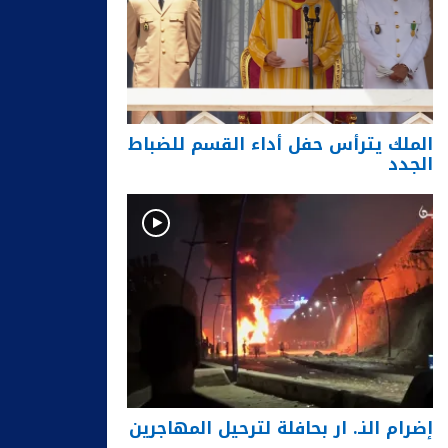
الملك يترأس حفل أداء القسم للضباط
الجدد
إضرام النـ. ار بحافلة لترحيل المهاجرين