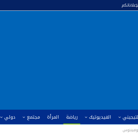
إعلاناتكم
لتيجيني
الفيديوتيك
رياضة
المرأة
مجتمع
دولي
يوفينتوس