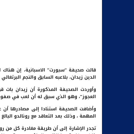
قالت صحيفة “سبورت” الاسبانية، إن هناك اح
الدين زيدان، بلاعبه السابق والنجم البرتغالي
وأوردت الصحيفة المذكورة أن زيدان بات ق
العجوز”، وهو الذي سبق له أن لعب في صفوف
وأضافت الصحيفة استنادا إلى مصادرها أن عا
المهمة ، وذلك بعد التعاقد مع رونالدو البالغ من العمر
تجدر الإشارة إلى أن طريقة مغادرة كل من رو