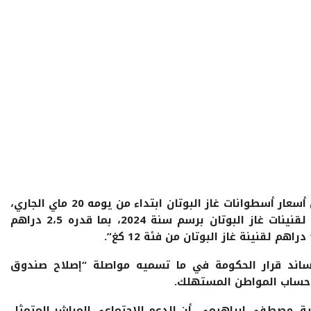
أعلنت وزارة وزارة الاقتصاد والمالية الرفع من أسعار أسطوانات غاز البوتان ابتداء من يومه 20 ماي الجاري،
في إطار التقليص الجزئي من الدعم الموجه لقنينات غاز البوتان برسم سنة 2024، بما قدره 2،5 دراهم
 تساند قرار الحكومة في ما تسميه مواصلة “إصلاح صندوق
ى حساب المواطن المستهلك.
مية، مصطفى إبراهيمي، أن الدعم الإجتماعي المباشر المتمثل