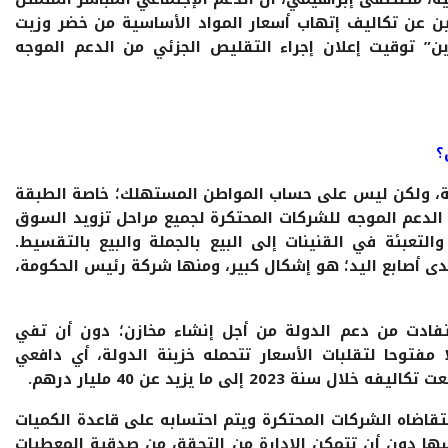
تاجين عن تكاليف إتهاب أسعار المواد الأساسية من خضر وزيت
” توقيت إعلان إجراء التقليص الجزئي من الدعم الموجه
؟
صة، ولكن ليس على حساب المواطن المستهلك؛ خاصة الطبقة
الدعم الموجه للشركات المحتكرة لجميع مراحل تزويد السوق
والتعبئة في القنينات إلى البيع بالجملة والبيع بالتقسيط.
ى أصابع اليد؛ هو إشكال كبير، ومنها شركة رئيس الحكومة،
فادت من دعم الدولة من أجل إنشاء مخازن؛ دون أن تفي
 مفتوحا لتقلبات الأسعار تتحمله خزينة الدولة، أي دافعي
2 إلى ما يزيد عن 40 مليار درهم.
تقاضاه الشركات المحتكرة ويتم احتسابه على قاعدة الكميات
ها دون أن تتمكن الإدارة من التحقق من صدقية المعطيات