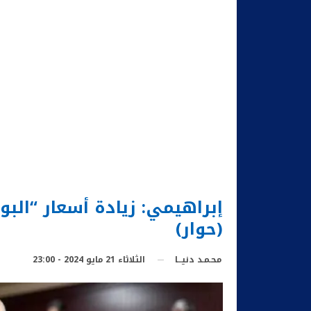
إبراهيمي: زيادة أسعار “الب
(حوار)
الثلاثاء 21 مايو 2024 - 23:00
محـمـد دنيـــا