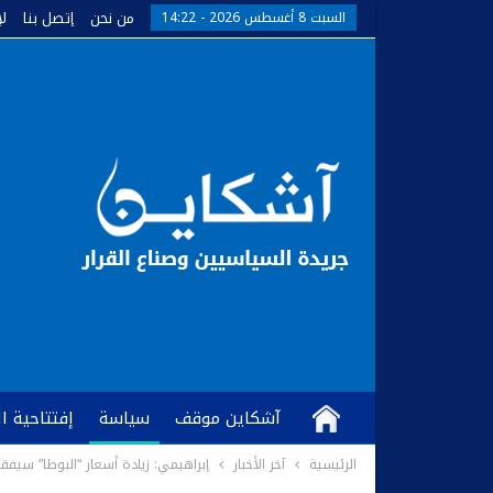
من نحن
إتصل بنا
ل
السبت 8 أغسطس 2026 - 14:22
آشكاين موقف
سياسة
إفتتاحية ا
الرئيسية
آخر الأخبار
إبراهيمي: زيادة أسعار “البوطا” سيفقر
كُتّاب وآراء
آشكاين TV