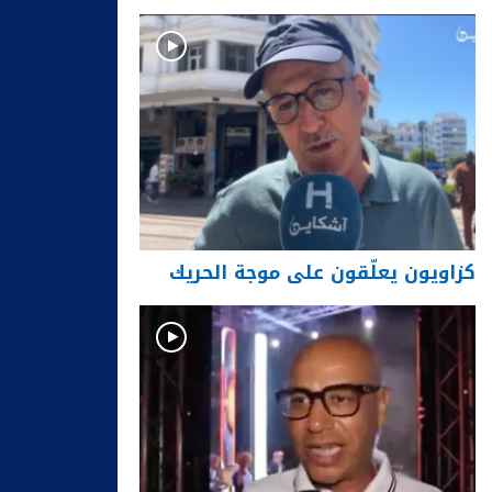
كزاويون يعلّقون على موجة الحريك