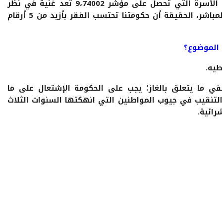
و28 بالمجال القروي يطرح عدة اشكالات، ثم الأسرة التي تحصل على مؤشر 9،74002 تعد غنية في نظر
الحكومة ولا يحق لها الاستفادة من الدعم المباشر، الحقيقة أن حكومتنا تحتسب الفقر بأزيد من 5 أرقام
الموضوع؟
يه.
ي ما يتعلق بالغاز؛ يجب على الحكومة الإشتعال على ما
تنقيب في جيوب المواطنين التي انهكتها السنوات الثلاث
رائية.