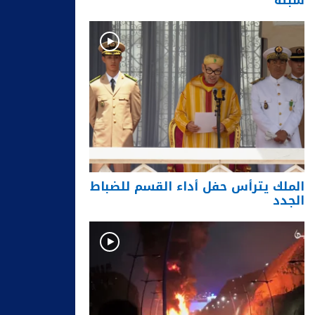
سبتة
الملك يترأس حفل أداء القسم للضباط
الجدد