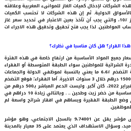
ذه الشركات لإدخال كميات الغاز للموانىء المغربية وعلاقته
بالأسواق الدولية. ثم إن هذه الشركات لا تحتسب الكميات
المتبقية في القارورات الفارغة والتي تتجاوز ٪10، والتي يجب أن تأخذ بعين الاعتبار في تحديد سعر غاز
حساب المواطنين. لذا يجب فتح تحقيق وتدقيق هذه الاجراء ات
هذا القرار؟ هل كان مناسبا في نظرك؟
عار جميع المواد الأساسية من ارتفاع خاصة في هذه الفترة
رة الشرائية للمواطنين سواء الطبقة المتوسطة أو الفقراء
للسنة الثالثة على التوالي، حيث بلغت نسبة التضخم ٪6،6 ما يعني بالنسبة لموظفي الدولة والجماعات
الترابية فقدان أزيد من 500 درهم شهريا أي 1500 درهم خلال 3 سنوات الاخيرة. أما الفقراء؛ فوقع التضخم
خاصة التضخم الغدائي الذي تجاوز ٪20 خلال فبراير 2022، كان أكبر. وليست الدعم المباشر بـ500 درهم من
سيعوضه عن تكاليف التهاب أسعار المواد الأساسية من خضر زيت وطحين .. . وبالتالي زيادة 10 دراهم في
على 3 سنوات سيفاقم وضع الطبقة الفقيرة ويساهم في افقار شرائح واسعة لم
للموظفين.
كما أن الدعم المباشر مرهون بالحصول على مؤشر يقل عن 9،74001 بالسجل الاجتماعي، وهو مؤشر
اقصائي لشرائح واسعة كانت تستفيد من الراميد، وسؤال الاستهداف الذي يعتمد على 35 معيار بالمدينة