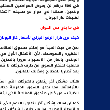
في 500 درهم لن يعوض المواطنين المح
وطحين، منتقدا في حوار مع صحيفة “آشكاين
لقنينات غاز البوتان.
في ما يلي نص الحوار:
كيف ترى قرار الرفع الجزئي لأسعار غاز البوتان
نحن من حيث المبدأ مع إصلاح صندوق المقا
الفقيرة والمتوسطة، لأن الأشكال الأول في 
الوطني بالغاز من الاستيراد مرورا بالتخزين 
فعملية احتكار السوق من طرف شركات لا تتعد
يعد تضاربا للمصالح ومخالف للقانون.
هناك مشكل آخر يتعلق بالشركات التي است
بالتزاماتها مما يجعل السوق المغربية مجالا
الضرائب، من خلال صندوق المقاصة الذي ارتفعت تكاليفه خلال سنة 023
كما أن هناك إشكال آخر يتعلق بالدعم الذي ت
والأسعار المصرح بها من طرف الشركات نفس