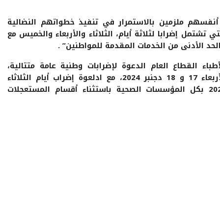
أنفسهم ملزمين بالاستمرار في تنفيذ خطواتهم النضالية
 تشتمل إضرابا لثلاثة أيام، الثلاثاء والأربعاء والخميس مع
لحد الأدنى من الخدمات المقدمة للمواطنين” .
باء القطاع العام الدعوة لإضرابات وطنية عامة متتالية،
استهلتها بإضراب وطني يومي الثلاثاء والأربعاء 17 و 18 دجنبر 2024، مع ادلعوة إضراب أيام الثلاثاء
الأربعاء والخميس 24 و 25 و 26 دجنبر 2024 بكل المؤسسات الصحية باستثناء أقسام المستعجلات