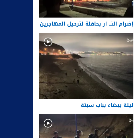
إضرام النـ. ار بحافلة لترحيل المهاجرين
ليلة بيضاء بباب سبتة