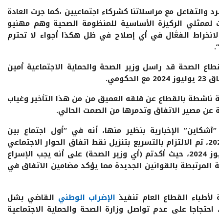
د والتفاعل مع مراسلاتنا كشركاء اجتماعيين ،كما جرت العادة
لممثلي الركيزة الأساسية للمنظومة الصحية وهم مهنيو
نخراط الفعَّال في أي إصلاح في ظل هكذا أجواء لا تحترم
.
طاع الصحة قد راسل وزير الصحة والحماية الاجتماعية أمين
كومي.
ناشطة بالقطاع عن قلقه العميق من من هذا التأخير وغياب
 عن مصير الاتفاق وتدمرها من الصمت الحالي.
آشكاين” الإخبارية بنظير منها، أنه في “أول اجتماع بين
النقابات والحكومة المنعقد يوم 10 نوفمبر 2024، تم الالتزام بالتسريع بتنزيل نقط اتفاق الحوار الاجتماعي
القطاعي الموقع يوم والحكومة يوم 23 يوليوز 2024، حيث أكدتم (أي وزير الصحة) على أنه يجب الإسراع
المرتبطة بالقوانين الجديدة مما يؤكد مضامين الاتفاق في
لأطباء القطاع العام تنفيذ
الإضراب الوطني
القاضي بشل
احتجاجا على عدم تواصل وزارة الصحة والحماية الاجتماعية