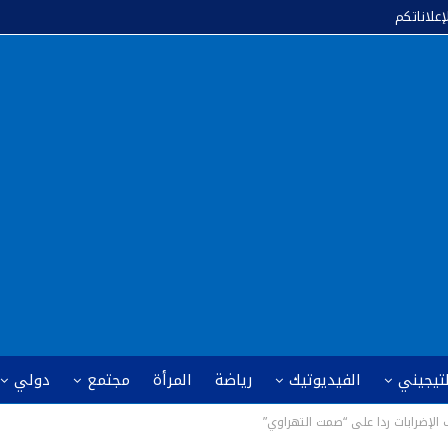
إعلاناتكم
لتيجيني
الفيديوتيك
رياضة
المرأة
مجتمع
دولي
الإضرابات ردا على “صمت التهراوي”