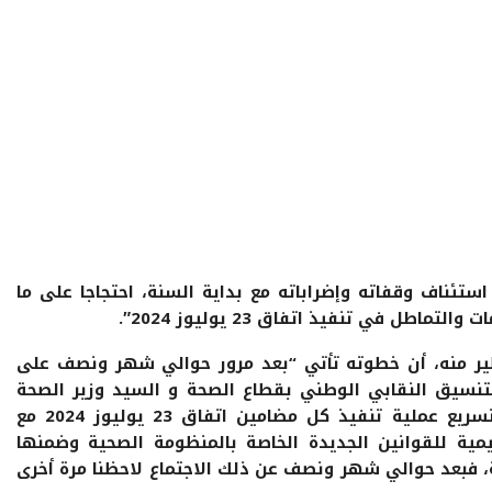
تئناف وقفاته وإضراباته مع بداية السنة، احتجاجا على ما
طل في تنفيذ اتفاق 23 يوليوز 2024″.
ر منه، أن خطوته تأتي “بعد مرور حوالي شهر ونصف على
لطارئ يوم 10 نوفمبر 2024 بين التنسيق النقابي الوطني بقطاع الصحة و السيد وزير الصحة
والحماية الاجتماعية، حيث تم الاتفاق على تسريع عملية تنفيذ كل مضامين اتفاق 23 يوليوز 2024 مع
مية للقوانين الجديدة الخاصة بالمنظومة الصحية وضمنها
فبعد حوالي شهر ونصف عن ذلك الاجتماع لاحظنا مرة أخرى