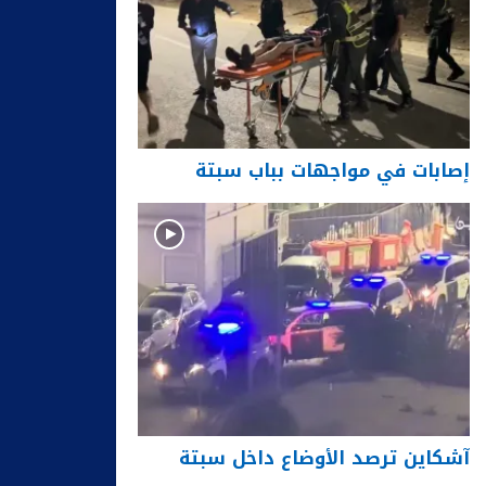
إصابات في مواجهات بباب سبتة
آشكاين ترصد الأوضاع داخل سبتة