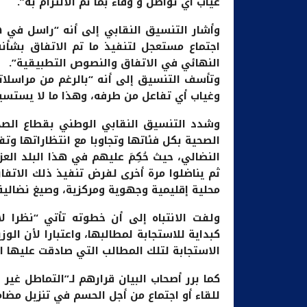
غياب أي تواصل و وفاء بما تم الالتزام به”.
وأشار التنسيق النقابي إلى أنه “راسل في ه
اجتماع مستعجل لتنفيذ ما تم الاتفاق بشأ
النهائي في الاتفاق والنصوص التطبيقية”.
وتأسف التنسيق إلى أنه “بالرغم من مراسلات
وغياب أي تفاعل من طرفه، وهذا ما لا يستسيغ
وشدد التنسيق النقابي الوطني بقطاع الصحة
الصحية بكل فئاتها وتجاوبا مع انتظاراتها وتف
النضالي، حيث حُكِمَ عليهم في هذا البلد الع
ثم يناضلوا مرة أخرى لفرض تنفيذ ذلك الاتفا
محلية إقليمية وجهوية ومركزية، وصيغ نضالية
ولفت الانتباه إلى أن خطوته تأتي “نظرا ل
كبداية للاستجابة لمطالبها، واعتبارا لأن ا
الاستجابة لتلك المطالب التي صادقت عليها ا
كما برر أصحاب البيان قرارهم لـ”التماطل غير
للقاء أو اجتماع من أجل الحسم في تنزيل مضام