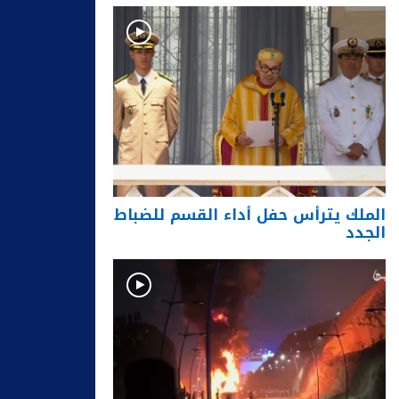
الملك يترأس حفل أداء القسم للضباط
الجدد