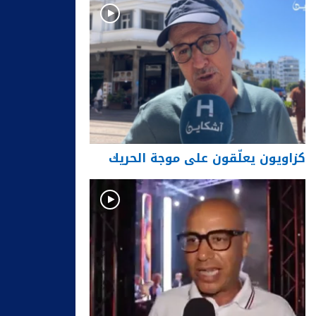
كزاويون يعلّقون على موجة الحريك