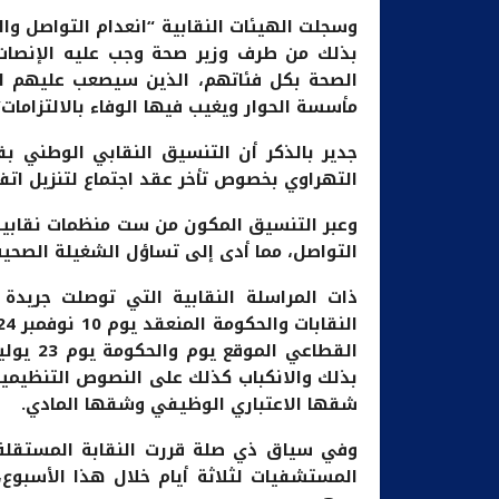
وسجلت الهيئات النقابية “انعدام التواصل والر
بذلك من طرف وزير صحة وجب عليه الإنصات 
الصحة بكل فئاتهم، الذين سيصعب عليهم الا
مأسسة الحوار ويغيب فيها الوفاء بالالتزامات”
جدير بالذكر أن التنسيق النقابي الوطني بق
التهراوي بخصوص تأخر عقد اجتماع لتنزيل اتفاق 23 يوليوز 2024 مع الح
وعبر التنسيق المكون من ست منظمات نقابية 
التواصل، مما أدى إلى تساؤل الشغيلة الصحية
ذات المراسلة النقابية التي توصلت جريدة “
بذلك والانكباب كذلك على النصوص التنظيمية 
شقها الاعتباري الوظيفي وشقها المادي.
وفي سياق ذي صلة قررت النقابة المستقلة 
المستشفيات لثلاثة أيام خلال هذا الأسبوع، 