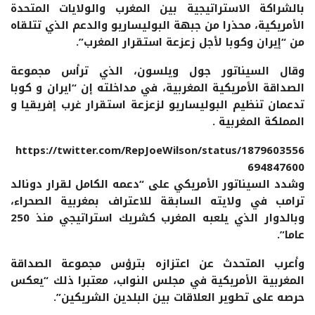
بالشراكة الاستراتيجية بين المغرب والولايات المتحدة
الأمريكية، محذرا من جبهة البوليساريو والدعم الذي تتلقاه
من “إيران وكوبا لأجل زعزعة استقرار المغرب”.
وقال السيناتور جول ويلسون، الذي ترأس مجموعة
الصداقة الأمريكية المغربية، في مداخلته إن “ايران و كوبا
تدعمان تنظيم البوليساريو لزعزعة استقرار غرب إفريقيا و
المملكة المغربية .
https://twitter.com/RepJoeWilson/status/1879603556
694847600
وشدد السيناتور الأمريكي على “دعمه الكامل لقرار دونالد
ترامب في ولايته السابقة للاعتراف بمغربية الصحراء،
وبالدوار الذي يلعبه المغرب كشريك استراتيجي منذ 250
عاما”.
وأعرب المتحدث عن اعتزازه بترؤس مجموعة الصداقة
المغربية الأمريكية في مجلس النواب، معتبرا ذلك “يعكس
حرصه على تطوير العلاقات بين البلدين الشريكين”.