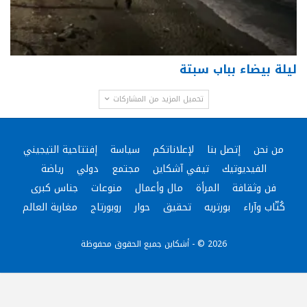
ليلة بيضاء بباب سبتة
تحميل المزيد من المشاركات
من نحن
إتصل بنا
لإعلاناتكم
سياسة
إفتتاحية التيجيني
الفيديوتيك
تيفي آشكاين
مجتمع
دولي
رياضة
فن وثقافة
المرأة
مال وأعمال
منوعات
جناس كبرى
كُتّاب وآراء
بورتريه
تحقيق
حوار
روبورتاج
مغاربة العالم
2026 © - أشكاين جميع الحقوق محفوظة