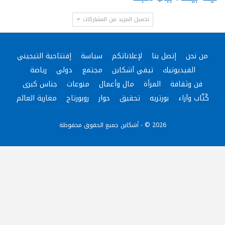
تحميل المزيد من المشاركات
من نحن
إتصل بنا
لإعلاناتكم
سياسة
إفتتاحية التيجيني
الفيديوتيك
تيفي آشكاين
مجتمع
دولي
رياضة
فن وثقافة
المرأة
مال وأعمال
منوعات
جناس كبرى
كُتّاب وآراء
بورتريه
تحقيق
حوار
روبورتاج
مغاربة العالم
2026 © - أشكاين جميع الحقوق محفوظة