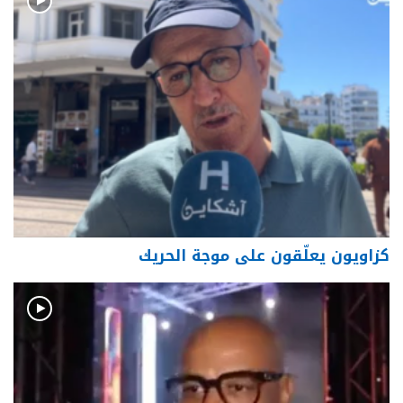
كزاويون يعلّقون على موجة الحريك