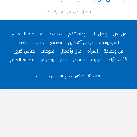
تحميل المزيد من المشاركات
من نحن
إتصل بنا
لإعلاناتكم
سياسة
إفتتاحية التيجيني
الفيديوتيك
تيفي آشكاين
مجتمع
دولي
رياضة
فن وثقافة
المرأة
مال وأعمال
منوعات
جناس كبرى
كُتّاب وآراء
بورتريه
تحقيق
حوار
روبورتاج
مغاربة العالم
2026 © - أشكاين جميع الحقوق محفوظة