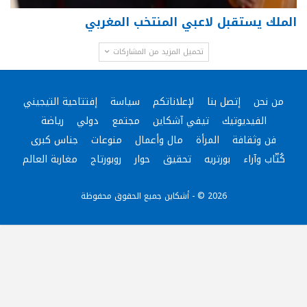
الملك يستقبل لاعبي المنتخب المغربي
تحميل المزيد من المشاركات
من نحن
إتصل بنا
لإعلاناتكم
سياسة
إفتتاحية التيجيني
الفيديوتيك
تيفي آشكاين
مجتمع
دولي
رياضة
فن وثقافة
المرأة
مال وأعمال
منوعات
جناس كبرى
كُتّاب وآراء
بورتريه
تحقيق
حوار
روبورتاج
مغاربة العالم
2026 © - أشكاين جميع الحقوق محفوظة