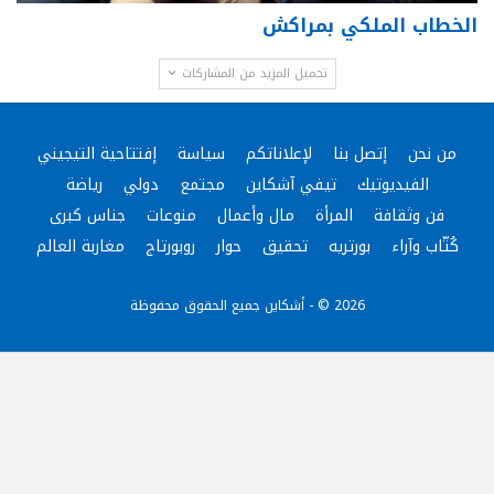
الخطاب الملكي بمراكش
تحميل المزيد من المشاركات
من نحن
إتصل بنا
لإعلاناتكم
سياسة
إفتتاحية التيجيني
الفيديوتيك
تيفي آشكاين
مجتمع
دولي
رياضة
فن وثقافة
المرأة
مال وأعمال
منوعات
جناس كبرى
كُتّاب وآراء
بورتريه
تحقيق
حوار
روبورتاج
مغاربة العالم
2026 © - أشكاين جميع الحقوق محفوظة