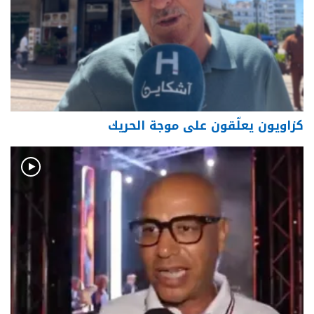
كزاويون يعلّقون على موجة الحريك