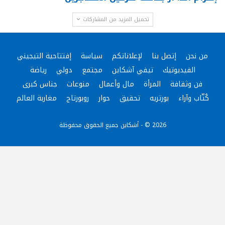
تحميل المزيد من المشاركات
من نحن
إتصل بنا
لإعلاناتكم
سياسة
إفتتاحية التيجيني
الفيديوتيك
تيفي آشكاين
مجتمع
دولي
رياضة
فن وثقافة
المرأة
مال وأعمال
منوعات
جناس كبرى
كُتّاب وآراء
بورتريه
تحقيق
حوار
روبورتاج
مغاربة العالم
2026 © - أشكاين جميع الحقوق محفوظة