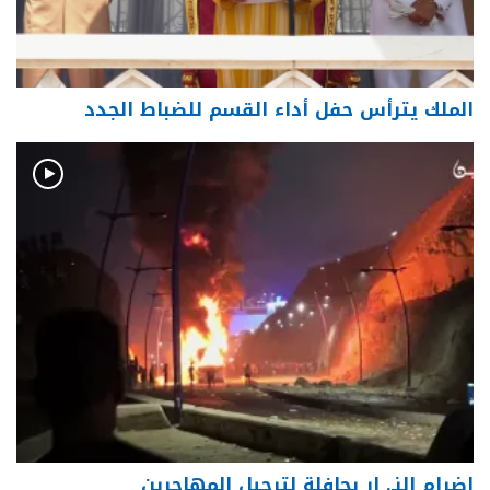
الملك يترأس حفل أداء القسم للضباط الجدد
إضرام النـ. ار بحافلة لترحيل المهاجرين