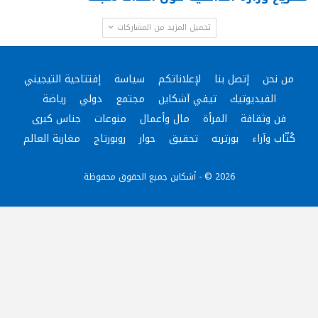
تحميل المزيد من المشاركات
من نحن
إتصل بنا
لإعلاناتكم
سياسة
إفتتاحية التيجيني
الفيديوتيك
تيفي آشكاين
مجتمع
دولي
رياضة
فن وثقافة
المرأة
مال وأعمال
منوعات
جناس كبرى
كُتّاب وآراء
بورتريه
تحقيق
حوار
روبورتاج
مغاربة العالم
2026 © - أشكاين جميع الحقوق محفوظة