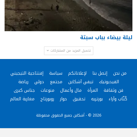
ليلة بيضاء بباب سبتة
تحميل المزيد من المشاركات
من نحن
إتصل بنا
لإعلاناتكم
سياسة
إفتتاحية التيجيني
الفيديوتيك
تيفي آشكاين
مجتمع
دولي
رياضة
فن وثقافة
المرأة
مال وأعمال
منوعات
جناس كبرى
كُتّاب وآراء
بورتريه
تحقيق
حوار
روبورتاج
مغاربة العالم
2026 © - أشكاين جميع الحقوق محفوظة