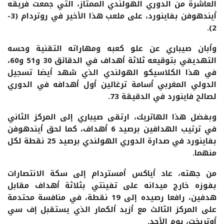
العاشرة من الدوري الهولندي الممتاز، التي جمعت فريقه
أيندهوفن بفاينورد، على ملعب هذا الأخير في روتردام (3-
2).
وأبان صيباري عن علو كعبه ومهاراته التقنية وحسه
التهديفي بتوقيعه ثلاثة أهداف في الدقائق 30 و51 و60،
في هذا الكلاسيكو الهولندي الذي شهد أيضا تسجيل
الدولي المغربي أسامة ترغالين أول أهدافه في الدوري
لصالح فاينورد في الدقيقة 73.
وبفضل هذا الهاتريك، ارتقى صيباري إلى المركز الثاني
في ترتيب الهدافين برصيد 6 أهداف، كما لحق أيندهوفن
بفاينورد في صدارة الدوري الهولندي برصيد 25 نقطة لكل
منهما.
من جهته، عاد أياكس أمستردام إلى سكة الانتصارات
بفوزه خارج ميدانه على تفينتي بثلاثة أهداف مقابل
هدفين، رافعا رصيده إلى 19 نقطة، في منافسة محتدمة
على المركز الثالث مع أزيد ألكمار الذي يستقبل إف سي
أوتريخت، يوم الأحد.