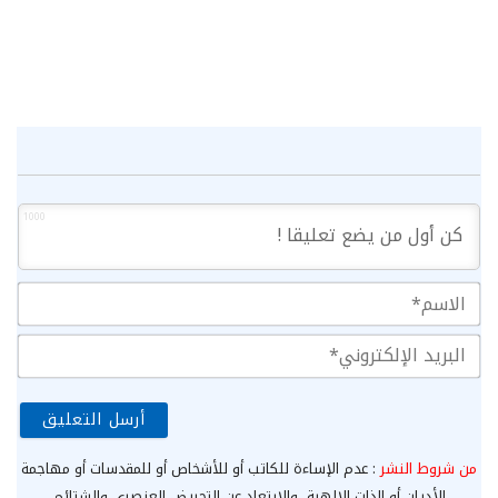
1000
الا
الب
الإ
من شروط النشر
: عدم الإساءة للكاتب أو للأشخاص أو للمقدسات أو مهاجمة
الأديان أو الذات الإلهية، والابتعاد عن التحريض العنصري والشتائم